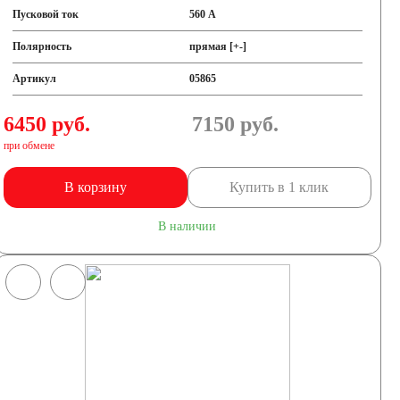
Пусковой ток
560 А
Полярность
прямая [+-]
Артикул
05865
6450 руб.
7150
руб.
при обмене
В корзину
Купить в 1 клик
В наличии