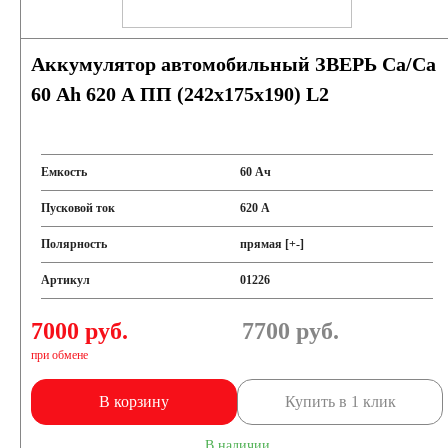
Аккумулятор автомобильный ЗВЕРЬ Са/Са
60 Ah 620 A ПП (242х175х190) L2
Емкость
60 Ач
Пусковой ток
620 А
Полярность
прямая [+-]
Артикул
01226
7000 руб.
7700
руб.
при обмене
В корзину
Купить в 1 клик
В наличии