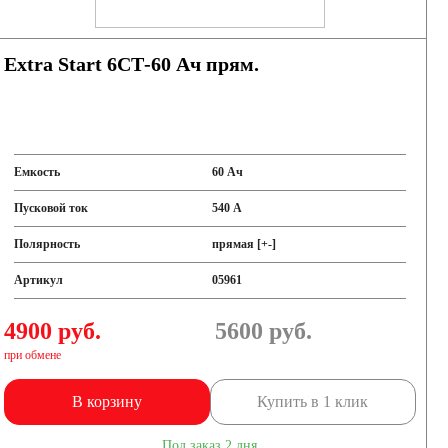
Extra Start 6СТ-60 Ач прям.
Емкость
60 Ач
Пусковой ток
540 А
Полярность
прямая [+-]
Артикул
05961
4900 руб.
5600
руб.
при обмене
В корзину
Купить в 1 клик
Под заказ 2 дня