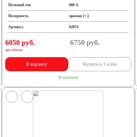
Пусковой ток
600 А
Полярность
прямая [+-]
Артикул
02874
6050 руб.
6750
руб.
при обмене
В корзину
Купить в 1 клик
В наличии