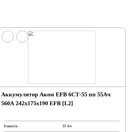
Аккумулятор Аком EFB 6СТ-55 пп 55Ач
560А 242х175х190 EFB [L2]
Емкость
55 Ач