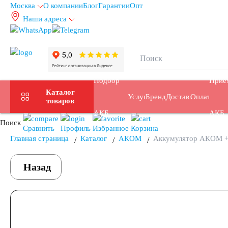
Москва
О компании
Блог
Гарантии
Опт
Наши адреса
info@autoakb.ru
Подбор
Прие
Каталог
Услуги
Бренды
Доставка
Оплата
товаров
АКБ
АКБ
Поиск
Сравнить
Профиль
Избранное
Корзина
Главная страница
Каталог
АКОМ
Аккумулятор АКОМ +
Назад