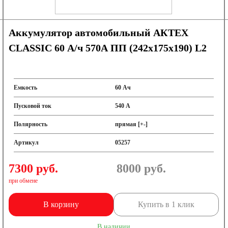
Аккумулятор автомобильный АКТЕХ
CLASSIC 60 А/ч 570А ПП (242x175x190) L2
Емкость
60 Ач
Пусковой ток
540 А
Полярность
прямая [+-]
Артикул
05257
7300 руб.
8000
руб.
при обмене
В корзину
Купить в 1 клик
В наличии