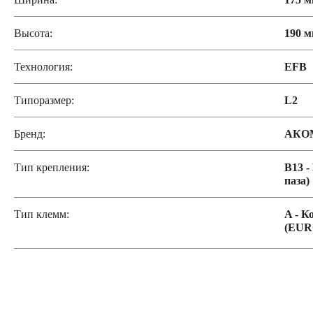
Высота:
190 
Технология:
EFB
Типоразмер:
L2
Бренд:
АКО
Тип крепления:
B13 -
паза)
Тип клемм:
A - К
(EUR