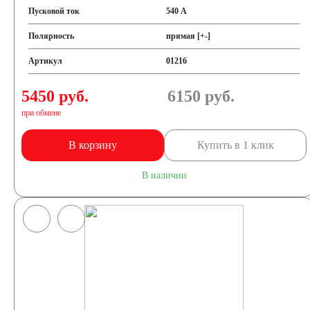
Пусковой ток
540 А
Полярность
прямая [+-]
Артикул
01216
5450 руб.
6150
руб.
при обмене
В корзину
Купить в 1 клик
В наличии