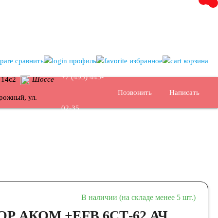
сравнить
профиль
избранное
корзина
+7 (495)
445-
, 14с2
Шоссе
Позвонить
Написать
рожный, ул.
02-35
В наличии (на складе менее 5 шт.)
 АКОМ +EFB 6СТ-62 АЧ