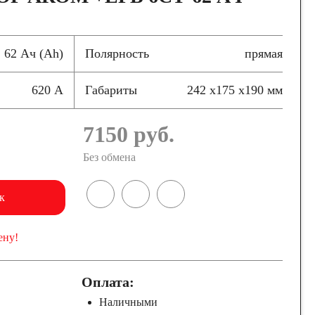
62 Ач (Ah)
Полярность
прямая
620 А
Габариты
242 x175 x190 мм
7150
руб.
Без обмена
к
ену!
Оплата:
Наличными