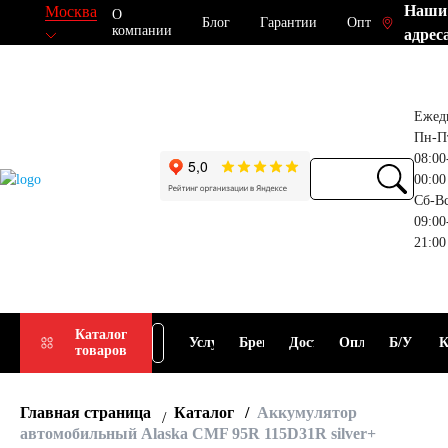
Наши
Москва
О
Блог
Гарантии
Опт
компании
адрес
Ежед
Пн-П
08:00
00:00
Сб-В
09:00
21:00
Прием
Подбор
Каталог
Услуги
Бренды
Доставка
Оплата
Б/У
К
товаров
АКБ
АКБ
Главная страница
Каталог
Аккумулятор
автомобильный Alaska CMF 95R 115D31R silver+