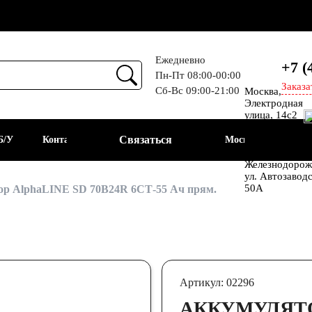
Ежедневно
+7 (
Пн-Пт 08:00-00:00
Заказа
Сб-Вс 09:00-21:00
Москва,
Прием
Электродная
улица, 14с2
Шоссе
Связаться
Б/У
Контакты
Москва
Энтузиастов
Балашиха, мкр
Железнодорож
ул. Автозавод
АКБ
50А
р AlphaLINE SD 70B24R 6СТ-55 Ач прям.
Артикул: 02296
АККУМУЛЯТО