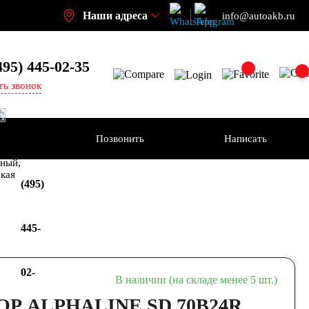
Наши адреса
info@autoakb.ru
495)
445-02-35
ть звонок
Позвонить
Написать
+7
-н
ный,
ская
(495)
445-
02-
В наличии (на складе менее 5 шт.)
Р ALPHALINE SD 70B24R