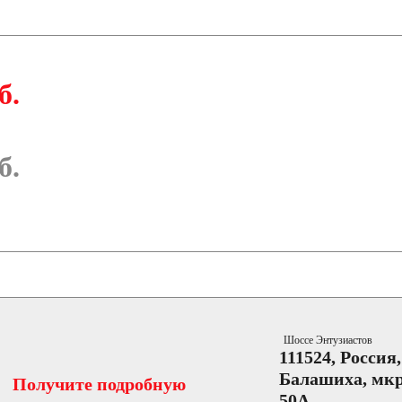
б.
б.
Шоссе Энтузиастов
111524, Россия
Балашиха, мкр
Получите подробную
50А