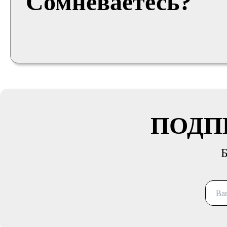
Сомневаетесь?
ПОДП
Б