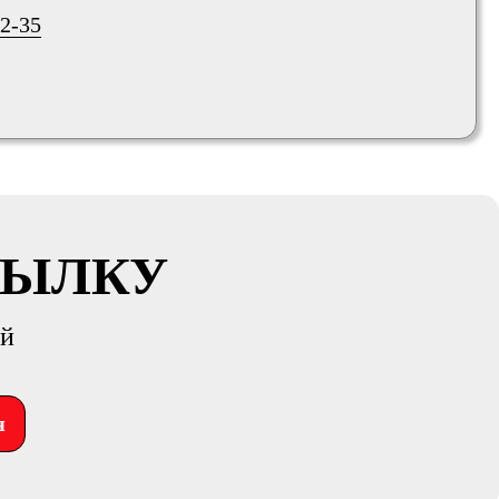
02-35
СЫЛКУ
ий
я