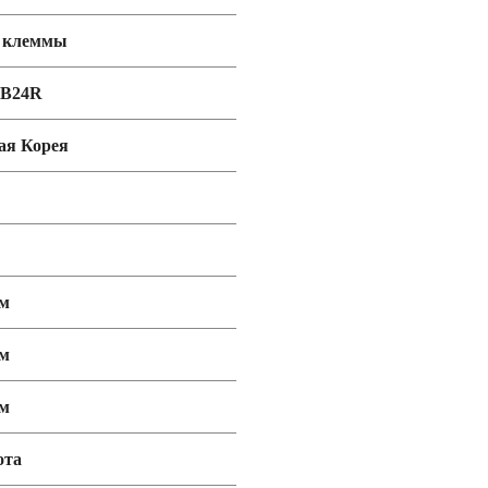
е клеммы
0B24R
я Корея
мм
мм
мм
ота