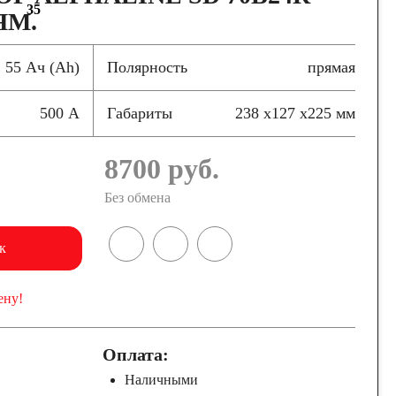
35
ЯМ.
55 Ач (Ah)
Полярность
прямая
500 А
Габариты
238 x127 x225 мм
8700
руб.
Без обмена
к
ену!
Оплата:
Наличными