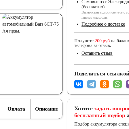
Самовывоз с Электрод
(бесплатно)
Вы можете самостоятельно за
нашего магазина.
Подробнее о доставке
115 А/ч
120 А/ч
Получите
200 руб
на балан
телефона за отзыв.
Оставить отзыв
150 А/ч
Поделиться ссылкой
192 А/ч
230 А/ч
Хотите
задать вопро
Оплата
Описание
бесплатный подбор
а
Подбор аккумулятора спец