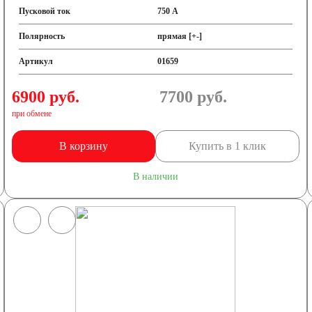
Пусковой ток
750 А
Полярность
прямая [+-]
Артикул
01659
6900 руб.
7700
руб.
при обмене
8 А/ч
9 А/ч
В корзину
Купить в 1 клик
/ч
19 А/ч
В наличии