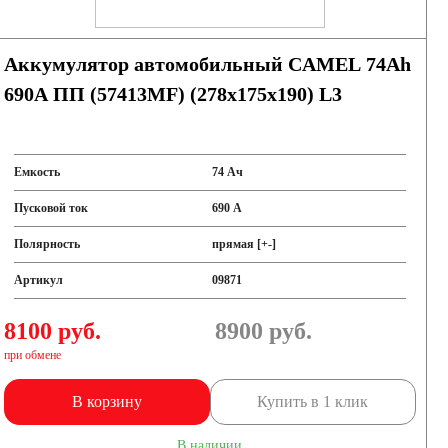
Аккумулятор автомобильный CAMEL 74Ah
690A ПП (57413MF) (278x175x190) L3
Емкость
74 Ач
Пусковой ток
690 А
Полярность
прямая [+-]
Артикул
09871
8100 руб.
8900
руб.
при обмене
В корзину
Купить в 1 клик
В наличии