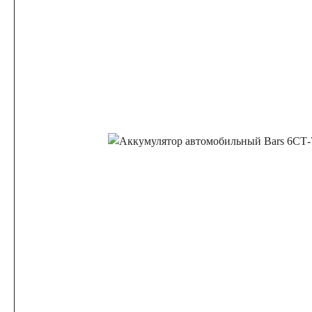
45 А/ч
47 А/ч
48 А/ч
50 А/ч
52 А
54 А/ч
55 А/ч
56 А/ч
58 А/ч
59 А
61 А/ч
62 А/ч
63 А/ч
64 А/ч
65 А
68 А/ч
70 А/ч
71 А/ч
72 А/ч
74 А
77 А/ч
78 А/ч
80 А/ч
82 А/ч
84 А
90 А/ч
92 А/ч
95 А/ч
96 А/ч
98 А
Аккумуляторы для грузовых автомобилей