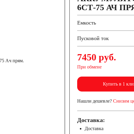
6СТ-75 АЧ ПР
/ч
53 А/ч
Емкость
/ч
60 А/ч
Пусковой ток
7450 руб.
/ч
66 А/ч
При обмене
/ч
75 А/ч
Купить в 1 кли
/ч
85 А/ч
Нашли дешевле?
Снизим ц
/ч
Доставка:
Доставка