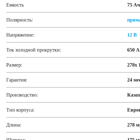
Емкость
75 Ач
Аккумуляторы START-STOP
Аккумуляторы 
Полярность:
прям
Напряжение:
12 В
Аккумуляторы AGM
Ток холодной прокрутки:
650 А
Аккумуляторы по стране изготовлении
Размер:
278x 
Япония
Южная Корея
Чехия
Турция
Гарантия:
24 ме
Производство:
Казах
США
Словения
Россия
Республика Б
Тип корпуса:
Евро
Китай
Казахстан
Испания
Иран
Длина:
278 
Аккумуляторы по напряжению
Ширина:
175 