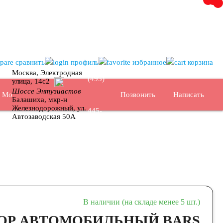
+7
сравнить
профиль
избранное
корзина
Москва, Электродная
(495)
улица, 14с2
Шоссе Энтузиастов
Позвонить
Написать
Москва
Балашиха, мкр-н
Железнодорожный, ул.
445-
Автозаводская 50А
02-35
В наличии (на складе менее 5 шт.)
ОР АВТОМОБИЛЬНЫЙ BARS