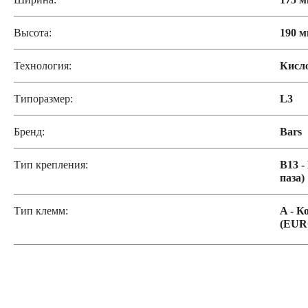
Высота:
190 
Аккумуляторы 12 вольт
Технология:
Кисл
Аккумуляторы по стране (Родина бренда)
Типоразмер:
L3
Аккумуляторы для автомобилей из Азии
Бренд:
Bars
Тип крепления:
B13 -
Аккумуляторы для американских автомобилей
паза)
Тип клемм:
A - К
Аккумуляторы для европейских автомобилей
(EUR
Аккумуляторы для японских автомобилей
Аккумуляторы для корейских автомобилей