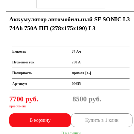
Аккумулятор автомобильный SF SONIC L3
Аккумуляторы для лодок, катеров, яхт
74Ah 750A ПП (278х175х190) L3
Емкость
74 Ач
Аккумуляторы для катеров, яхт и лодок
Пусковой ток
750 А
Полярность
прямая [+-]
Аккумуляторы для лодочных электромоторов
Артикул
09655
Аккумуляторы для гидроциклов
7700 руб.
8500
руб.
при обмене
Тяговые аккумуляторы
Аккумуляторы для И
В корзину
Купить в 1 клик
Промышленные аккумуляторы
В наличии