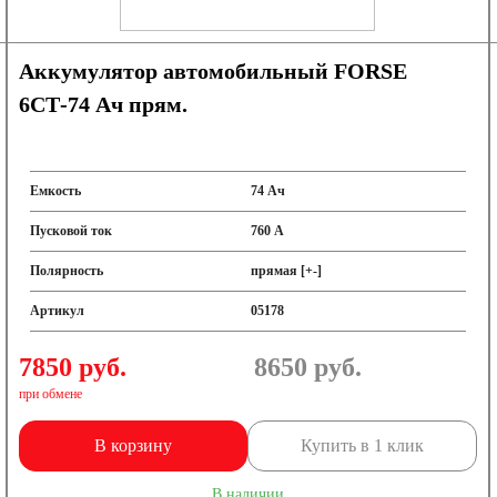
Аккумулятор автомобильный FORSE
6СТ-74 Ач прям.
Емкость
74 Ач
Пусковой ток
760 А
Полярность
прямая [+-]
Артикул
05178
7850 руб.
8650
руб.
при обмене
БП
В корзину
Купить в 1 клик
В наличии