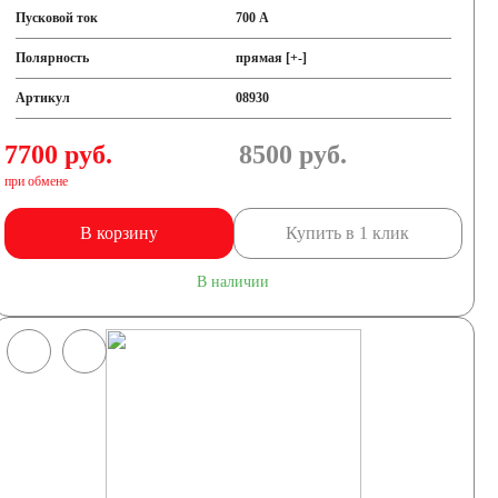
Пусковой ток
700 А
Полярность
прямая [+-]
Артикул
08930
7700 руб.
8500
руб.
при обмене
В корзину
Купить в 1 клик
В наличии