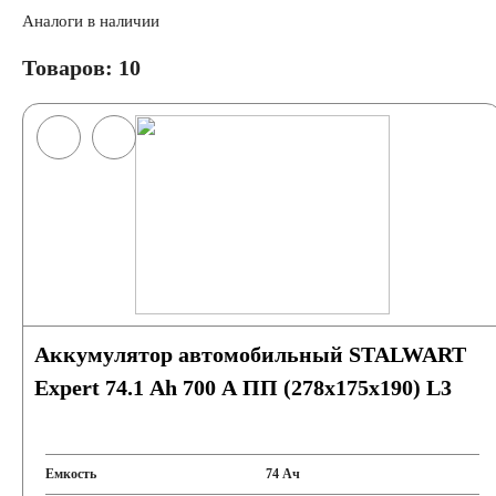
Аналоги в наличии
Товаров: 10
Аккумуляторы по цене
Недорогие аккумуляторы
Мото аккумуляторы
Аккумулятор автомобильный STALWART
Аккумуляторы для мототехники
Expert 74.1 Ah 700 A ПП (278x175x190) L3
Аккумуляторы на мотоциклы
Скутеры
К
Емкость
74 Ач
Снегоходы
Садовые трактора, райдеры
М