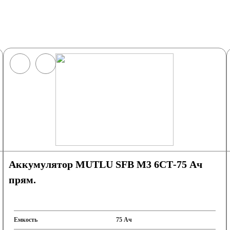
Аккумулятор MUTLU SFB M3 6СТ-75 Ач
прям.
вадроциклы
Емкость
75 Ач
опеды