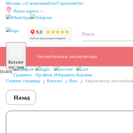
Москва
О компании
Блог
Гарантии
Опт
Наши адреса
info@autoakb.ru
Автомобильные аккумуляторы
Каталог
товаров
Поиск
Сравнить
Профиль
Избранное
Корзина
Главная страница
Каталог
Bars
Аккумулятор автомобиль
Аккумуляторы для легковых автомобилей
Назад
Емкость (A/H)
35 А/ч
38 А/ч
40 А/ч
42 А/ч
43 А