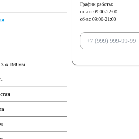
График работы:
пн-пт 09:00-22:00
сб-вс 09:00-21:00
EFB
ая
175x 190 мм
Тайланд
с.
стан
еларусь
Польша
па
Индия
Германия
мм
мм