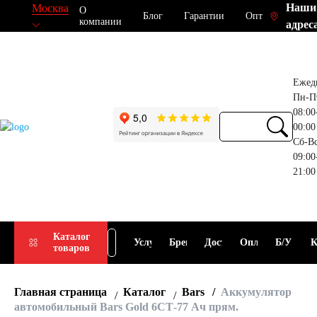
Наши
Москва
О
Блог
Гарантии
Опт
компании
адрес
Ежед
Пн-П
08:00
00:00
Сб-В
09:00
21:00
Прием
Подбор
Каталог
Услуги
Бренды
Доставка
Оплата
Б/У
К
товаров
АКБ
АКБ
Главная страница
Каталог
Bars
Аккумулятор
автомобильный Bars Gold 6СТ-77 Ач прям.