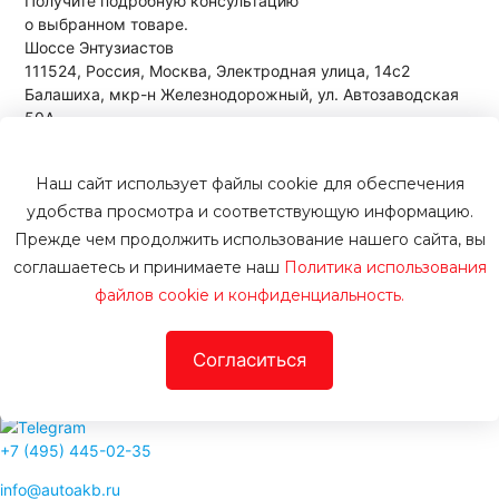
Получите подробную консультацию
о выбранном товаре.
Шоссе Энтузиастов
111524, Россия, Москва, Электродная улица, 14с2
Балашиха, мкр-н Железнодорожный, ул. Автозаводская
50А
+7 (495) 445-02-35
Наш сайт использует файлы cookie для обеспечения
удобства просмотра и соответствующую информацию.
Подписаться на рассылку
Прежде чем продолжить использование нашего сайта, вы
Будте в курсе всех новинок, новостей и акций
соглашаетесь и принимаете наш
Политика использования
файлов cookie и конфиденциальность.
Подписаться
Согласиться
Автоаккумуляторы
+7 (495)
445-02-35
info@
autoakb.ru