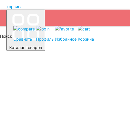
корзина
Поиск
Сравнить
Профиль
Избранное
Корзина
Каталог товаров
Автомобильные аккумуляторы
Аккумуляторы для легковых автомобилей
Емкость (A/H)
35 А/ч
38 А/ч
40 А/ч
42 А/ч