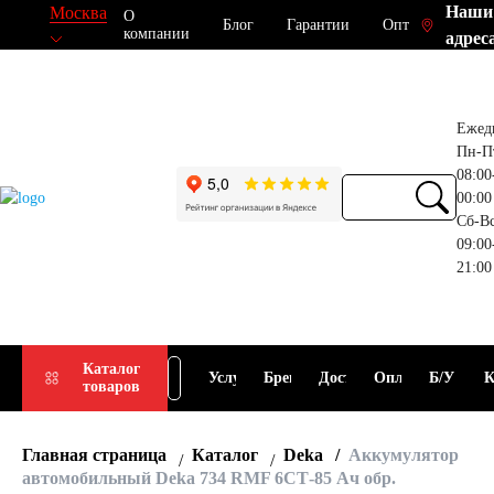
Наши
Москва
О
Блог
Гарантии
Опт
компании
адрес
Ежед
Пн-П
08:00
00:00
Сб-В
09:00
21:00
Прием
Подбор
Каталог
Услуги
Бренды
Доставка
Оплата
Б/У
К
товаров
АКБ
АКБ
Главная страница
Каталог
Deka
Аккумулятор
автомобильный Deka 734 RMF 6СТ-85 Ач обр.