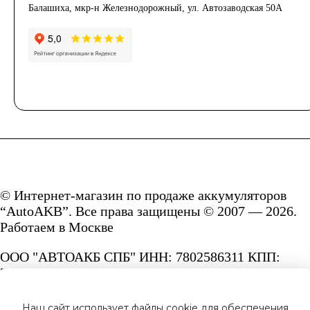
Балашиха, мкр-н Железнодорожный, ул. Автозаводская 50А
© Интернет-магазин по продаже аккумуляторов
“AutoAKB”. Все права защищены © 2007 — 2026.
Работаем в Москве
ООО "АВТОАКБ СПБ" ИНН: 7802586311 КПП:
780201001 ОГРН: 1167847287156.
Сайт под защитой reCAPTCHA и Google
Наш сайт использует файлы cookie для обеспечения