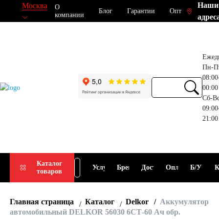
Наши
Москва
О
Блог
Гарантии
Опт
компании
адрес
Ежед
Пн-П
08:00
00:00
Сб-В
09:00
21:00
Прием
Подбор
Каталог
Услуги
Бренды
Доставка
Оплата
Б/У
К
товаров
АКБ
АКБ
Главная страница
Каталог
Delkor
Аккумулятор
автомобильный DELKOR 56030 6СТ-60 Ач обр.