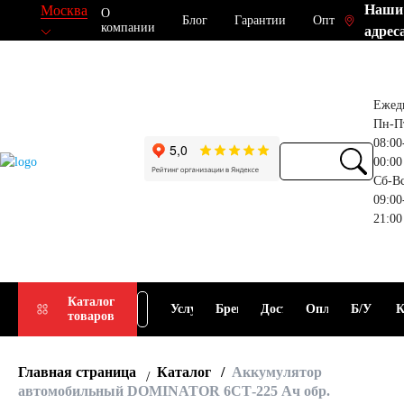
Наши
Москва
О
Блог
Гарантии
Опт
компании
адрес
Ежед
Пн-П
08:00
00:00
Сб-В
09:00
21:00
Прием
Подбор
Каталог
Услуги
Бренды
Доставка
Оплата
Б/У
К
товаров
АКБ
АКБ
Главная страница
Каталог
Аккумулятор
автомобильный DOMINATOR 6СТ-225 Ач обр.