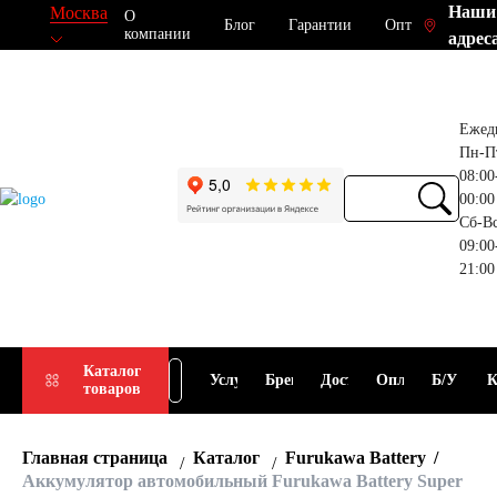
Наши
Москва
О
Блог
Гарантии
Опт
компании
адрес
Ежед
Пн-П
08:00
00:00
Сб-В
09:00
21:00
Прием
Подбор
Каталог
Услуги
Бренды
Доставка
Оплата
Б/У
К
товаров
АКБ
АКБ
Главная страница
Каталог
Furukawa Battery
Аккумулятор автомобильный Furukawa Battery Super