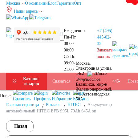
Москва
О компании
Блог
Гарантии
Опт
Наши адреса
info@autoakb.ru
Ежедневно
+7 (495)
Пн-Пт
445-02-
08:00-
35
+7
00:00
Заказать
про
сравнить
Сб-Вс
звонок
09:00-
Москва,
Прием
(495)
Электродная улица,
21:00
Подбор
14с2
Шоссе
Каталог
Энтузиастов
Услуги
Бренды
Доставка
Оплата
Б/У
Контакты
Связаться
Москва
445-
Позв
товаров
Балашиха, мкр-н
Железнодорожный,
АКБ
ул. Автозаводская
Поиск
АКБ
02-
Сравнить
Профиль
Избранное
Корзина
50А
Главная страница
Каталог
HITEC
Аккумулятор
автомобильный HITEC EFB S95L 70Ah 645A оп
35
Назад