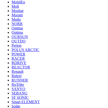
MobilEn
Moll
Monbat
Moratti
Mutlu
NORR
Optima
Optima
OURSUN
OUTDO
Perion
POLUS ARCTIC
POWER
RACER
RDRIVE
REACTOR
Renault
Ridzel
RUNNER
RuTrike
SANYO
SEBANG
SF SONIC
Smart ELEMENT
Solite