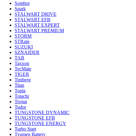
Sombor
Spark
STALWART DRIVE
STALWART EFB
STALWART EXPERT
STALWART PREMIUM
STORM
STRain
SUZUKI
SZNAJDER
TAB
Taxxon
TecMate
TIGER
Timberg
Titan
Topla
Totachi
Trojan
Tudor
TUNGSTONE DYNAMIC
TUNGSTONE EFB
TUNGSTONE ENERGY
Turbo Start
Tyumen Battery