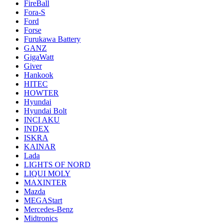
FireBall
Fora-S
Ford
Forse
Furukawa Battery
GANZ
GigaWatt
Giver
Hankook
HITEC
HOWTER
Hyundai
Hyundai Bolt
INCI AKU
INDEX
ISKRA
KAINAR
Lada
LIGHTS OF NORD
LIQUI MOLY
MAXINTER
Mazda
MEGAStart
Mercedes-Benz
Midtronics