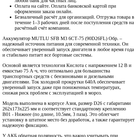
любой банк для частных лиц.
Оплата на сайте. Оплата банковской картой при
оформлении заказа онлайн.
Безналичный расчёт для организаций. Отгрузка товара в
течение 1–3 рабочих дней после поступления средств на
расчётный счёт компании.
Аккумулятор MUTLU SFB M3 6СТ-75 (90D26FL) Обр. –
надежный источник питания для современной техники. Он
обеспечивает уверенный запуск двигателя в любое время года
и стабильно питает все бортовые системы.
Основой является технология Кислота с напряжением 12 В и
емкостью 75 А·ч, что оптимально для большинства
транспортных средств с бензиновыми и дизельными
двигателями. Ток холодной прокрутки 640A обеспечивает
уверенный запуск даже при пониженных температурах,
снижая риск проблем с эксплуатацией в мороз.
Модель выполнена в корпусе Азия, размер D26 с габаритами
262x173x225 мм и соответствует стандартному креплению
B01 - Нижнее (по длине, 10.5мм, 3 паза). Это облегчает
установку в штатное место без доработок, а также гарантирует
надежную фиксацию.
У АКБ обратная полярность, что важно учитывать при