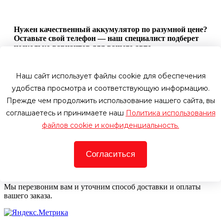
Нужен качественный аккумулятор по разумной цене?
Оставьте свой телефон — наш специалист подберет
несколько вариантов для вашего авто.
Имя
Телефон
Наш сайт использует файлы cookie для обеспечения
удобства просмотра и соответствующую информацию.
Оставить заявку
Прежде чем продолжить использование нашего сайта, вы
соглашаетесь и принимаете наш
Политика использования
Оформить заказ
файлов cookie и конфиденциальность.
Цена со скидкой:
Телефон
Согласиться
По этому номеру мы свяжемся с вами, чтобы уточнить детали
Купить в один клик
Мы перезвоним вам и уточним способ доставки и оплаты
вашего заказа.