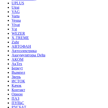
UPLUS
Utrai
VAG
Varta
Vesna
Vivat
Vst
WEZER
X-TREME
Zubr
АВТОФАН
Автоэлектрика
Аккумуляторы Delta
АКОМ
АкТех
Беркут
Вымпел
Зверь
ИСТОК
Качок
Контакт
Орион
ПАЗ
ПУЛЬС
РУСБАТ