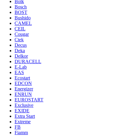
Bolk
Bosch
BOST
Bushido
CAMEL
CEIL
Cougar
Ctek
Decus
Deka
Delkor
DURACELL
E-Lab
EAS
Ecostart
EDCON
Energizer
ENRUN
EUROSTART
Exclusive
EXIDE
Extra Start
Extreme
FB
Fiamm