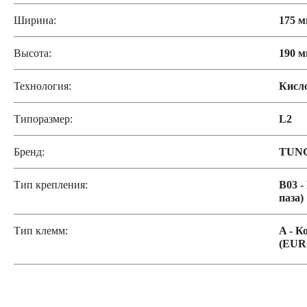
Ширина:
175 
Высота:
190 
Технология:
Кисл
Типоразмер:
L2
Бренд:
TUN
Тип крепления:
B03 -
паза)
Тип клемм:
A - К
(EUR