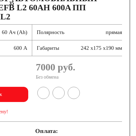
35
FB L2 60AH 600A ПП
 L2
60 Ач (Ah)
Полярность
прямая
600 А
Габариты
242 x175 x190 мм
7000
руб.
Без обмена
к
ену!
Оплата: