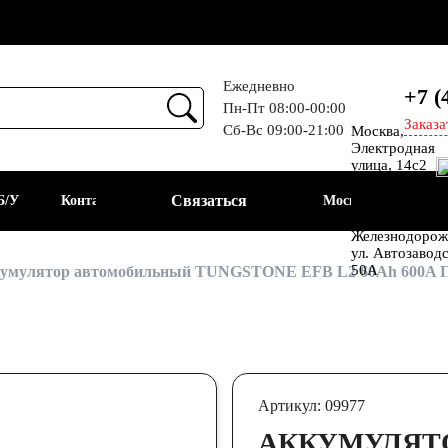
Ежедневно
+7 (
Пн-Пт 08:00-00:00
Заказа
Сб-Вс 09:00-21:00
Москва,
Прием
Электродная
улица, 14с2
Шоссе
Связаться
Б/У
Контакты
Москва
Энтузиастов
Балашиха, мкр
Железнодорож
ул. Автозавод
АКБ
50А
умулятор автомобильный TUNGSTONE EFB L2 60Ah 600A ПП
Артикул: 09977
АККУМУЛЯТ