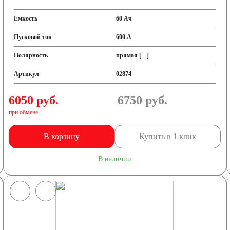
Емкость
60 Ач
Пусковой ток
600 А
Полярность
прямая [+-]
Артикул
02874
6050 руб.
6750
руб.
при обмене
В корзину
Купить в 1 клик
В наличии