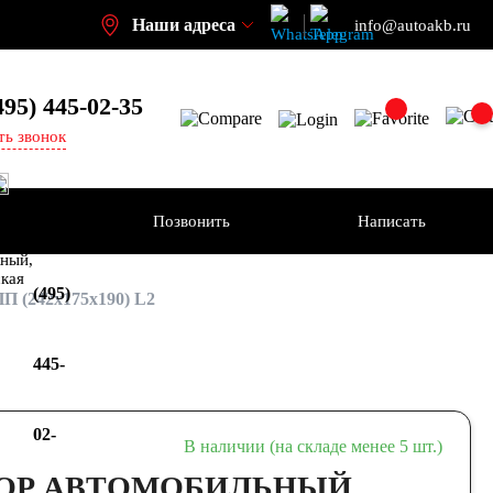
Наши адреса
info@autoakb.ru
495)
445-02-35
ть звонок
Позвонить
Написать
+7
-н
ный,
ская
(495)
 (242x175x190) L2
445-
02-
В наличии (на складе менее 5 шт.)
ОР АВТОМОБИЛЬНЫЙ