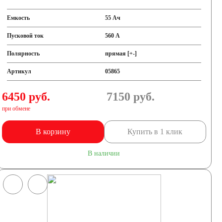
Емкость
55 Ач
Пусковой ток
560 А
Полярность
прямая [+-]
Артикул
05865
6450 руб.
7150
руб.
при обмене
В корзину
Купить в 1 клик
В наличии