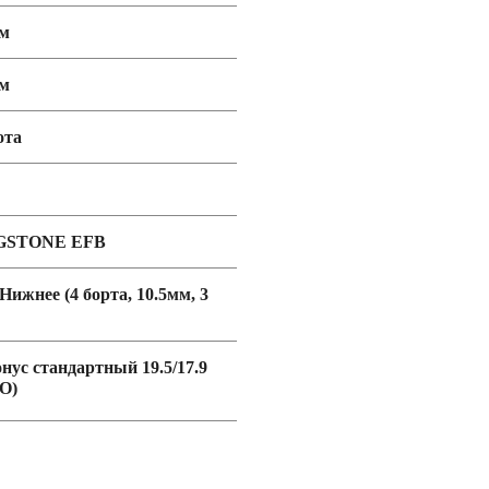
мм
мм
ота
GSTONE EFB
 Нижнее (4 борта, 10.5мм, 3
онус стандартный 19.5/17.9
O)