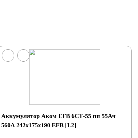
Аккумулятор Аком EFB 6СТ-55 пп 55Ач
560А 242х175х190 EFB [L2]