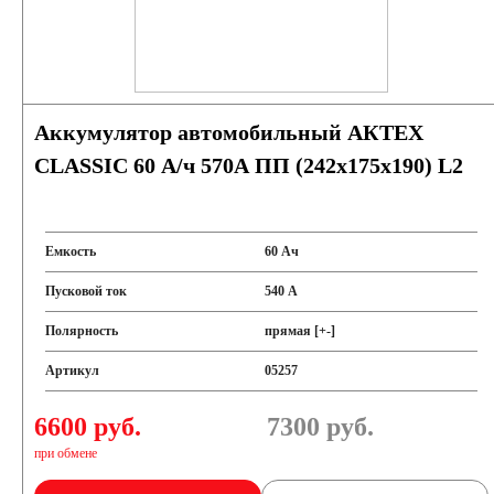
Аккумулятор автомобильный АКТЕХ
CLASSIC 60 А/ч 570А ПП (242x175x190) L2
Емкость
60 Ач
Пусковой ток
540 А
Полярность
прямая [+-]
Артикул
05257
6600 руб.
7300
руб.
при обмене