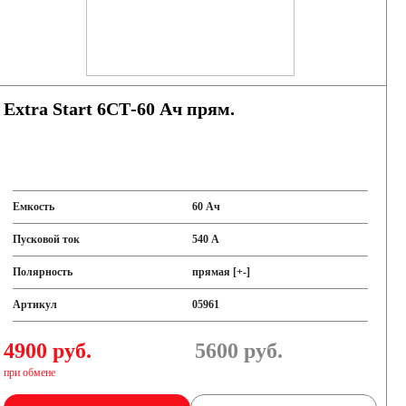
Extra Start 6СТ-60 Ач прям.
Емкость
60 Ач
Пусковой ток
540 А
Полярность
прямая [+-]
Артикул
05961
4900 руб.
5600
руб.
при обмене