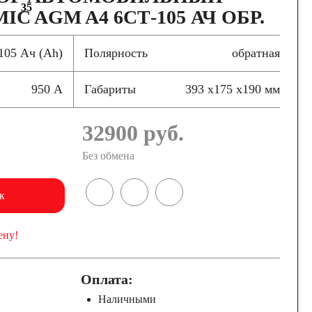
35
C AGM A4 6СТ-105 АЧ ОБР.
105 Ач (Ah)
Полярность
обратная
950 А
Габариты
393 x175 x190 мм
32900
руб.
Без обмена
к
ену!
Оплата:
Наличными