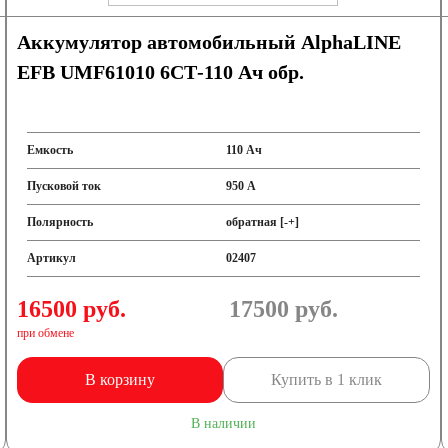
Аккумулятор автомобильный AlphaLINE
EFB UMF61010 6СТ-110 Ач обр.
Емкость
110 Ач
Пусковой ток
950 А
Полярность
обратная [-+]
Артикул
02407
16500 руб.
17500
руб.
при обмене
В корзину
Купить в 1 клик
В наличии