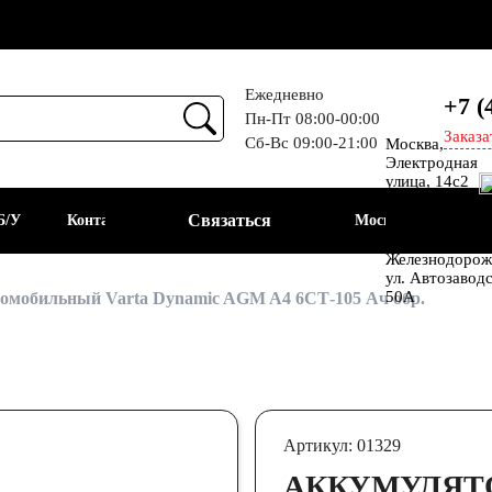
Ежедневно
+7 (
Пн-Пт 08:00-00:00
Заказа
Сб-Вс 09:00-21:00
Москва,
Прием
Электродная
улица, 14с2
Шоссе
Связаться
Б/У
Контакты
Москва
Энтузиастов
Балашиха, мкр
Железнодорож
ул. Автозавод
АКБ
50А
омобильный Varta Dynamic AGM A4 6СТ-105 Ач обр.
Артикул: 01329
АККУМУЛЯТ