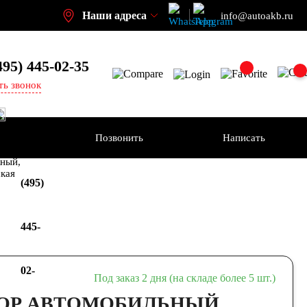
Наши адреса
info@autoakb.ru
495)
445-02-35
ть звонок
Позвонить
Написать
+7
-н
ный,
ская
(495)
445-
02-
Под заказ 2 дня (на складе более 5 шт.)
ОР АВТОМОБИЛЬНЫЙ