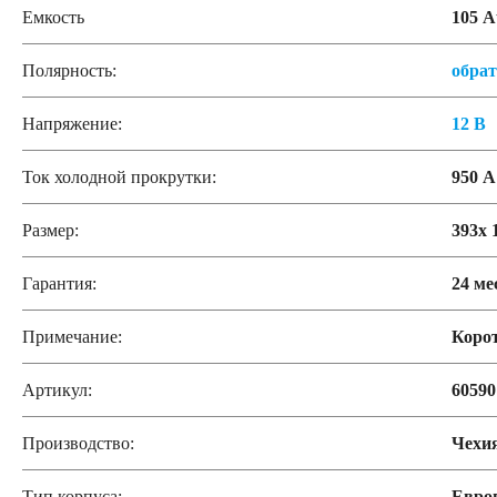
Емкость
105 А
Полярность:
обра
Напряжение:
12 В
Ток холодной прокрутки:
950 А
Размер:
393x 
Гарантия:
24 ме
Примечание:
Коро
Артикул:
60590
Производство:
Чехи
Тип корпуса:
Евро