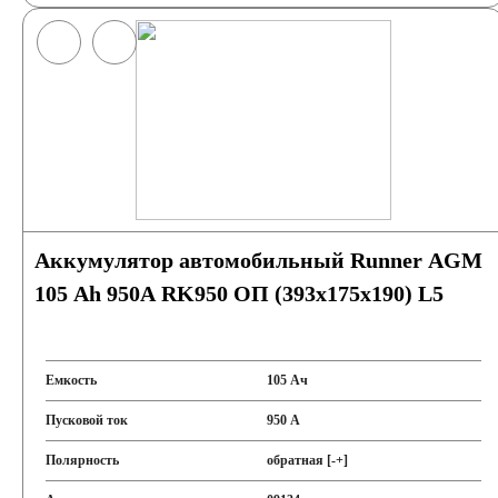
Аккумулятор автомобильный Runner AGM
105 Ah 950A RK950 ОП (393х175х190) L5
Емкость
105 Ач
Пусковой ток
950 А
Полярность
обратная [-+]