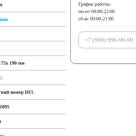
График работы:
ч
пн-пт 09:00-22:00
сб-вс 09:00-21:00
тная
175x 190 мм
с.
ткий номер Н15
1095
я
па