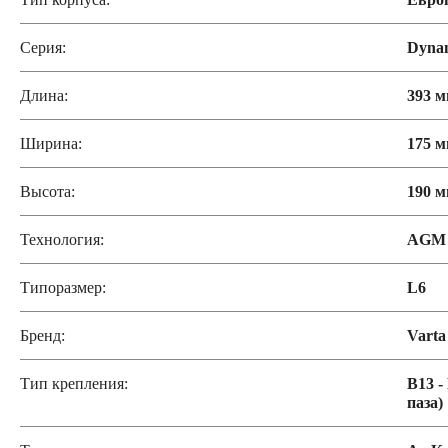
Серия:
Dyna
Длина:
393 
Ширина:
175 
Высота:
190 
Технология:
AGM
Типоразмер:
L6
Бренд:
Varta
Тип крепления:
B13 -
паза)