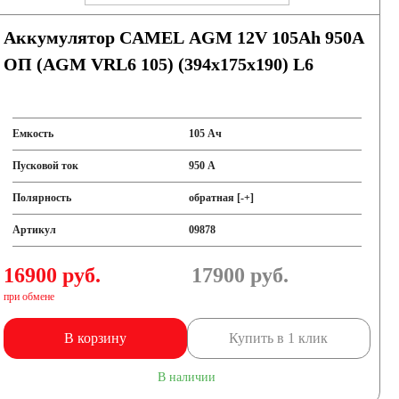
Аккумулятор CAMEL AGM 12V 105Ah 950А
ОП (AGM VRL6 105) (394x175x190) L6
Емкость
105 Ач
Пусковой ток
950 А
Полярность
обратная [-+]
Артикул
09878
16900 руб.
17900
руб.
при обмене
В корзину
Купить в 1 клик
В наличии