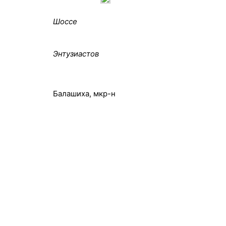
Шоссе
Энтузиастов
/ч
А/ч
Балашиха, мкр-н
А/ч
M