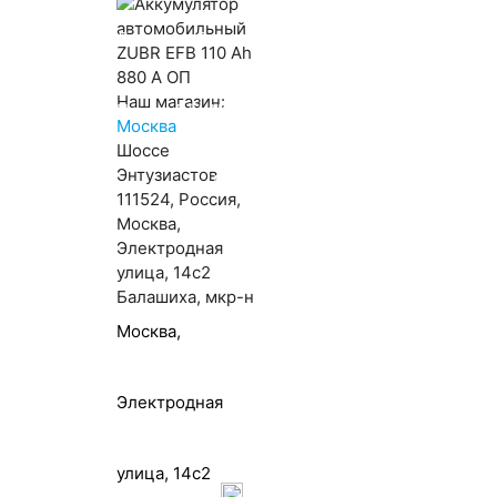
Доставка
Оплата
47 А/ч
Наш магазин:
Прием Б/У АКБ
58 А/ч
Москва
Шоссе
Энтузиастов
Москва
66 А/ч
111524, Россия,
Контакты
Москва,
Электродная
8 А/ч
улица, 14с2
Балашиха, мкр-н
Москва,
96 А/ч
Электродная
улица, 14с2