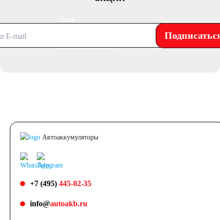
лодок
Подписатьс
Аккумуляторы для
лодочных
электромоторов
Аккумуляторы для
Автоаккумуляторы
гидроциклов
+7 (495)
445-02-35
Тяговые
info@
autoakb.ru
аккумуляторы