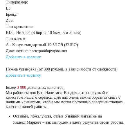
Типоразмер:
L3
125 А/ч
Бренд:
Zubr
Тип крепления:
132 А/ч
B13 - Нижнее (4 борта, 10.5мм, 5 и 3 паза)
Тип клемм:
140 А/ч
A - Конус стандартный 19.5/17.9 (EURO)
Диагностика электрооборудования
Добавить в корзину
145 А/ч
Нужна установка (от 300 рублей, в зависимости от сложности)
Добавить в корзину
150 А/ч
Более
3 000
довольных клиентов
172 А/ч
Мы работаем для Вас. Надеемся, Вы довольны покупкой и
качеством нашего сервиса. Для нас очень важна обратная связь с
нашими клиентами, чтобы мы могли постоянно совершенствовать
качество нашей работы.
180 А/ч
Оставьте, пожалуйста, отзыв о нашем магазине на
Яндекс.Маркете – так мы будем видеть результат своей работы.
185 А/ч