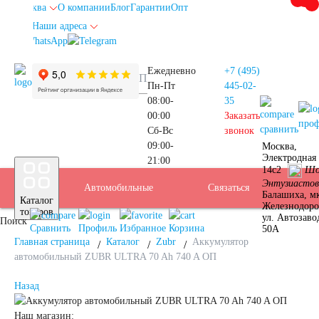
Москва
О компании
Блог
Гарантии
Опт
Наши адреса
info@autoakb.ru
Ежедневно
+7 (495)
Пн-Пт
445-02-
08:00-
35
00:00
Заказать
про
сравнить
Сб-Вс
звонок
09:00-
Москва,
Прием
Электродная 
21:00
Подбор
14с2
Шо
Энтузиастов
Автомобильные
Услуги
Бренды
Доставка
Оплата
Б/У
Контакты
Связаться
Москва
Балашиха, м
Каталог
Железнодор
АКБ
товаров
ул. Автозаво
Поиск
аккумуляторы
АКБ
Сравнить
Профиль
Избранное
Корзина
50А
Главная страница
Каталог
Zubr
Аккумулятор
автомобильный ZUBR ULTRA 70 Ah 740 A ОП
Назад
Аккумуляторы для
Наш магазин: