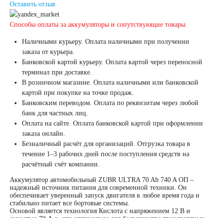
Оставить отзыв
190 А/ч
Способы оплаты за аккумуляторы и сопутствующие товары
Наличными курьеру. Оплата наличными при получении
192 А/ч
заказа от курьера.
Банковской картой курьеру. Оплата картой через переносной
терминал при доставке.
200 А/ч
В розничном магазине. Оплата наличными или банковской
картой при покупке на точке продаж.
210 А/ч
Банковским переводом. Оплата по реквизитам через любой
банк для частных лиц.
Оплата на сайте. Оплата банковской картой при оформлении
220 А/ч
заказа онлайн.
Безналичный расчёт для организаций. Отгрузка товара в
течение 1–3 рабочих дней после поступления средств на
225 А/ч
расчётный счёт компании.
Аккумулятор автомобильный ZUBR ULTRA 70 Ah 740 A ОП –
230 А/ч
надежный источник питания для современной техники. Он
обеспечивает уверенный запуск двигателя в любое время года и
стабильно питает все бортовые системы.
235 А/ч
Основой является технология Кислота с напряжением 12 В и