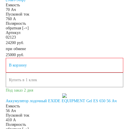
Емкость
70 Ач
Снегоходы
Пусковой ток
760 А
Полярность
Садовые трактора,
обратная [-+]
Артикул
02123
24200 руб.
райдеры
при обмене
25000
руб.
Мопеды
В корзину
Мотороллеры
Купить в 1 клик
Под заказ 2 дня
Мотобуксировщики
Аккумулятор лодочный EXIDE EQUIPMENT Gel ES 650 56 Ач
Емкость
Емкость (A/H)
56 Ач
Пусковой ток
410 А
3 А/ч
4 А/ч
Полярность