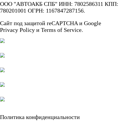
ООО "АВТОАКБ СПБ" ИНН: 7802586311 КПП:
780201001 ОГРН: 1167847287156.
систем связи
Сайт под защитой reCAPTCHA и Google
Аккумуляторы для
Privacy Policy
и
Terms of Service.
аварийного
освещения
Аккумуляторы для
охранно-пожарных
систем
Политика конфиденциальности
Аккумуляторы для