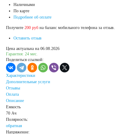
Наличными
По карте
71 А/ч
72 А/ч
Подробнее об оплате
Получите
200 руб
на баланс мобильного телефона за отзыв.
74 А/ч
75 А/ч
Оставить отзыв
77 А/ч
78 А/ч
Цена актуальна на 06.08.2026
Гарантия: 24 мес.
Поделиться ссылкой:
80 А/ч
82 А/ч
Характеристики
84 А/ч
85 А/ч
Дополнительные услуги
Отзывы
Оплата
90 А/ч
92 А/ч
Описание
Емкость
95 А/ч
96 А/ч
70 Ач
Полярность:
обратная
98 А/ч
Напряжение: