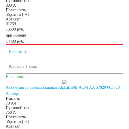
Пусковой ток
800 А
Полярность
Аккумуляторы по
обратная [-+]
Артикул
01739
напряжению
13600 руб.
при обмене
14400
руб.
Аккумуляторы 12
В корзину
вольт
Купить в 1 клик
Аккумуляторы по стране
В наличии
Аккумулятор автомобильный AlphaLINE AGM AX 57020 6СТ-70
(Родина бренда)
Ач обр.
Емкость
70 Ач
Пусковой ток
Аккумуляторы для
760 А
Полярность
обратная [-+]
автомобилей из
Артикул