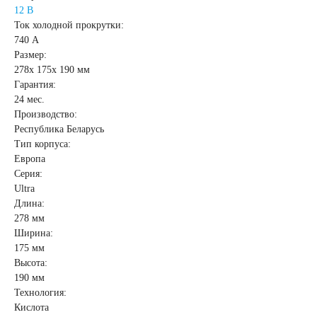
12 В
Ток холодной прокрутки:
Аккумуляторы для
740 А
Размер:
грузовых
278x 175x 190 мм
Гарантия:
24 мес.
автомобилей
Производство:
Республика Беларусь
Тип корпуса:
Емкость (A/H)
Европа
Серия:
100 А/ч
Ultra
Длина:
278 мм
105 А/ч
Ширина:
175 мм
Высота:
106 А/ч
110 А/ч
190 мм
Технология:
115 А/ч
120 А/ч
Кислота