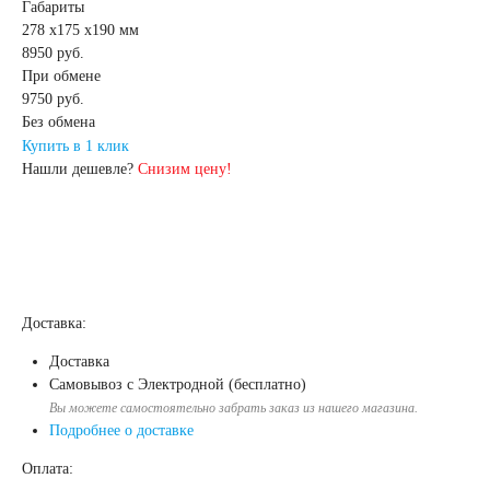
Габариты
278 x175 x190 мм
52 А/ч
53 А/ч
8950 руб.
При обмене
9750
руб.
54 А/ч
55 А/ч
Без обмена
Купить в 1 клик
56 А/ч
58 А/ч
Нашли дешевле?
Снизим цену!
59 А/ч
60 А/ч
61 А/ч
62 А/ч
Доставка:
63 А/ч
64 А/ч
Доставка
Самовывоз с Электродной (бесплатно)
Вы можете самостоятельно забрать заказ из нашего магазина.
65 А/ч
66 А/ч
Подробнее о доставке
Оплата:
68 А/ч
70 А/ч