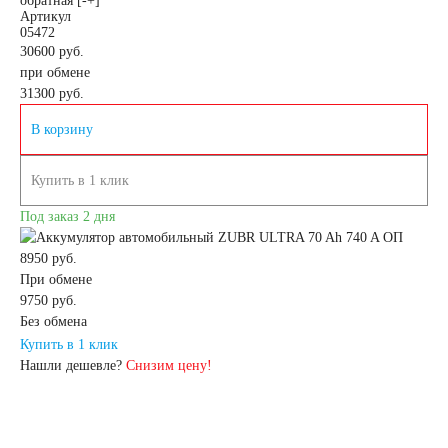
обратная [-+]
Артикул
05472
4.5 А/ч
5 А/ч
30600 руб.
при обмене
31300
руб.
7 А/ч
8 А/ч
В корзину
9 А/ч
10 А/ч
Купить в 1 клик
14 А/ч
16 А/ч
Под заказ 2 дня
8950 руб.
17 А/ч
18 А/ч
При обмене
9750 руб.
19 А/ч
20 А/ч
Без обмена
Купить в 1 клик
Нашли дешевле?
Снизим цену!
24 А/ч
30 А/ч
Технология