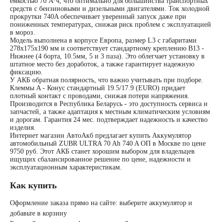
емкостью 70 А·ч, что оптимально для большинства транспортных
средств с бензиновыми и дизельными двигателями. Ток холодной
прокрутки 740A обеспечивает уверенный запуск даже при
240 А/ч
пониженных температурах, снижая риск проблем с эксплуатацией
в мороз.
Модель выполнена в корпусе Европа, размер L3 с габаритами
250 А/ч
278x175x190 мм и соответствует стандартному креплению B13 -
Нижнее (4 борта, 10.5мм, 5 и 3 паза). Это облегчает установку в
штатное место без доработок, а также гарантирует надежную
фиксацию.
Аккумуляторы по
У АКБ обратная полярность, что важно учитывать при подборе.
Клеммы A - Конус стандартный 19.5/17.9 (EURO) придает
плотный контакт с проводами, снижая потери напряжения.
технологии
Производится в Республика Беларусь - это доступность сервиса и
запчастей, а также адаптация к местным климатическим условиям
и дорогам. Гарантия 24 мес. подтверждает надежность и качество
изделия.
Аккумуляторы
Интернет магазин АвтоАкб предлагает купить Аккумулятор
автомобильный ZUBR ULTRA 70 Ah 740 A ОП в Москве по цене
9750 руб. Этот АКБ станет хорошим выбором для владельцев
START-STOP
ищущих сбалансированное решение по цене, надежности и
эксплуатационным характеристикам.
Как купить
Аккумуляторы EFB
Оформление заказа прямо на сайте: выберите аккумулятор и
добавьте в корзину
Аккумуляторы