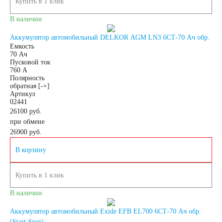
Купить в 1 клик
В наличии
Мото аккумуляторы
Аккумулятор автомобильный DELKOR AGM LN3 6СТ-70 Ач обр.
Емкость
70 Ач
Пусковой ток
760 А
Аккумуляторы для
Полярность
обратная [-+]
Артикул
02441
мототехники
26100 руб.
при обмене
Аккумуляторы на
26900
руб.
В корзину
мотоциклы
Купить в 1 клик
Скутеры
В наличии
Аккумулятор автомобильный Exide EFB EL700 6СТ-70 Ач обр.
Квадроциклы
(Start-Stop)