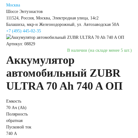
Москва
Шоссе Энтузиастов
легковых
111524, Россия, Москва, Электродная улица, 14с2
Балашиха, мкр-н Железнодорожный, ул. Автозаводская 50А
автомобилей
+7 (495) 445-02-35
Артикул: 08829
Емкость (A/H)
В наличии (на складе менее 5 шт.)
Аккумулятор
35 А/ч
38 А/ч
автомобильный ZUBR
40 А/ч
42 А/ч
ULTRA 70 Ah 740 A ОП
43 А/ч
44 А/ч
Емкость
70 Ач (Ah)
Полярность
45 А/ч
47 А/ч
обратная
Пусковой ток
48 А/ч
50 А/ч
740 А