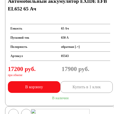
Автомобильный аккумулятор EXIDE EFB
EL652 65 Ач
Емкость
65 Ач
Пусковой ток
650 А
Полярность
обратная [-+]
Артикул
05543
17200 руб.
17900
руб.
при обмене
В корзину
Купить в 1 клик
В наличии