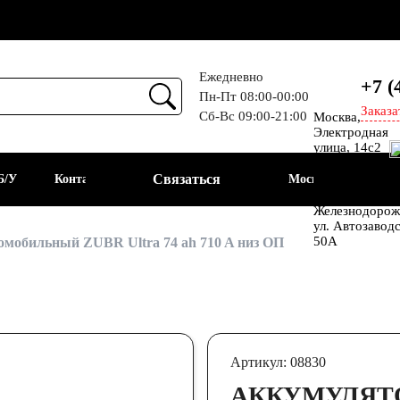
Ежедневно
+7 (
Пн-Пт 08:00-00:00
Заказа
Сб-Вс 09:00-21:00
Москва,
Прием
Электродная
улица, 14с2
Шоссе
Связаться
Б/У
Контакты
Москва
Энтузиастов
Балашиха, мкр
Железнодорож
ул. Автозавод
АКБ
50А
мобильный ZUBR Ultra 74 ah 710 A низ ОП
Артикул: 08830
АККУМУЛЯТ