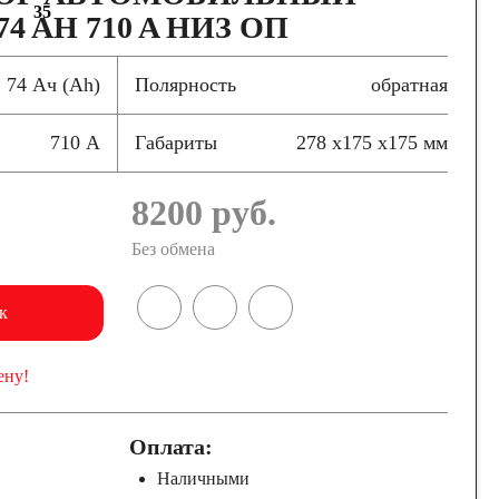
35
4 AH 710 A НИЗ ОП
74 Ач (Ah)
Полярность
обратная
710 А
Габариты
278 x175 x175 мм
8200
руб.
Без обмена
к
ену!
Оплата:
Наличными