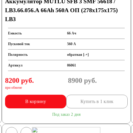
Аккумулятор MUTLU SFB 3 SMF 56618 /
LB3.66.056.A 66Ah 560A ОП (278х175х175)
LB3
Емкость
66 Ач
Пусковой ток
560 А
Полярность
обратная [-+]
Артикул
06061
8200 руб.
8900
руб.
при обмене
В корзину
Купить в 1 клик
Под заказ 2 дня