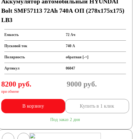
Аккумулятор автомобильный HYUNDAI
Bolt SMF57113 72Ah 740A ОП (278x175x175)
LB3
Емкость
72 Ач
Пусковой ток
740 А
Полярность
обратная [-+]
Артикул
06047
8200 руб.
9000
руб.
при обмене
В корзину
Купить в 1 клик
Под заказ 2 дня