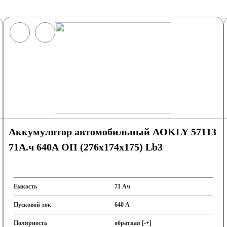
Аккумулятор автомобильный AOKLY 57113
71А.ч 640А ОП (276x174x175) Lb3
Емкость
71 Ач
Пусковой ток
640 А
Полярность
обратная [-+]