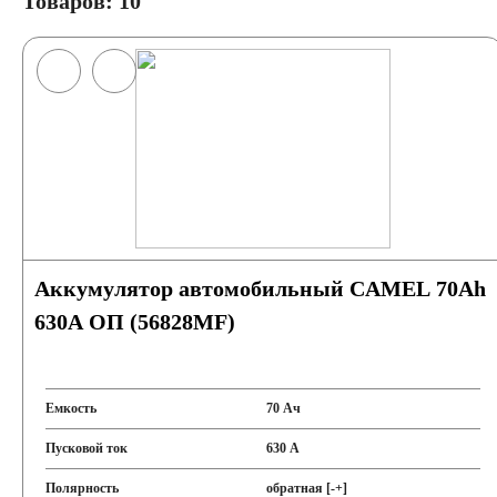
Товаров: 10
Аккумулятор автомобильный CAMEL 70Ah
630A ОП (56828MF)
Емкость
70 Ач
Пусковой ток
630 А
Полярность
обратная [-+]