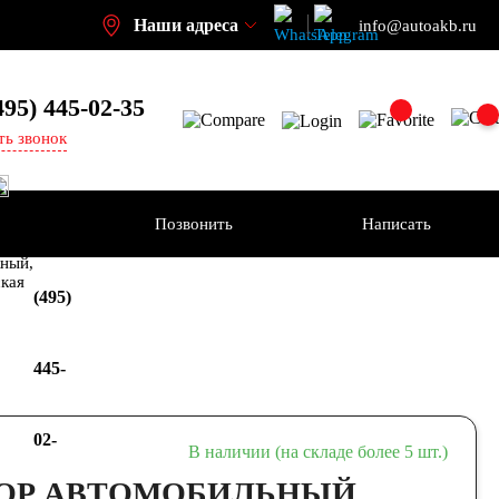
Наши адреса
info@autoakb.ru
495)
445-02-35
ть звонок
Позвонить
Написать
+7
-н
ный,
ская
(495)
445-
02-
В наличии (на складе более 5 шт.)
ОР АВТОМОБИЛЬНЫЙ