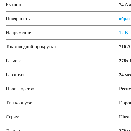
Емкость
74 Ач
Полярность:
обра
Напряжение:
12 В
Ток холодной прокрутки:
710 А
Размер:
278x 
Гарантия:
24 ме
Производство:
Респу
Тип корпуса:
Евро
Серия:
Ultra
Длина:
278 