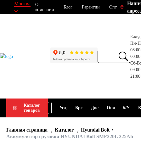
Наши
Москва
О
Блог
Гарантии
Опт
компании
адрес
Ежед
Пн-П
08:00
00:00
Сб-В
09:00
21:00
Прием
Подбор
Каталог
Услуги
Бренды
Доставка
Оплата
Б/У
К
товаров
АКБ
АКБ
Главная страница
Каталог
Hyundai Bolt
Аккумулятор грузовой HYUNDAI Bolt SMF220L 225Ah