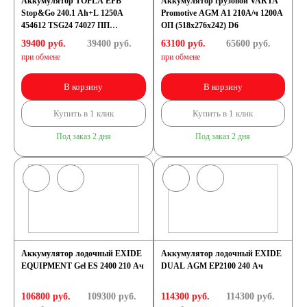
Аккумулятор TOPLA EFB
Аккумулятор грузовой VARTA
Stop&Go 240.1 Ah+L 1250А
Promotive AGM A1 210А/ч 1200А
454612 TSG24 74027 ПП
ОП (518х276х242) D6
(518x276x242) D6
39400 руб.
39400
руб.
63100 руб.
65600
руб.
при обмене
при обмене
В корзину
В корзину
Купить в 1 клик
Купить в 1 клик
Под заказ 2 дня
Под заказ 2 дня
Аккумулятор лодочный EXIDE
Аккумулятор лодочный EXIDE
EQUIPMENT Gel ES 2400 210 Ач
DUAL AGM EP2100 240 Ач
106800 руб.
109300
руб.
114300 руб.
114300
руб.