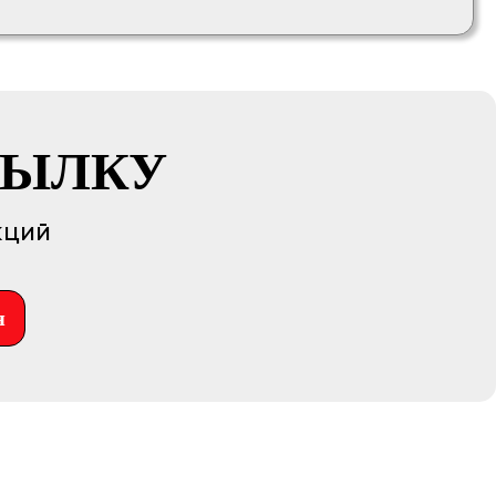
СЫЛКУ
кций
я