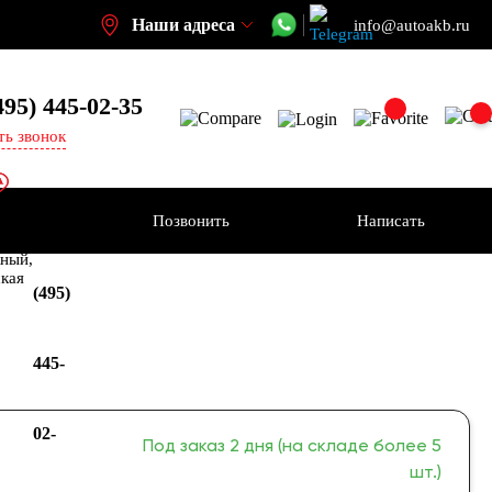
Наши адреса
info@autoakb.ru
495)
445-02-35
ть звонок
Позвонить
Написать
+7
-н
ный,
ская
(495)
445-
02-
Под заказ 2 дня (на складе более 5
шт.)