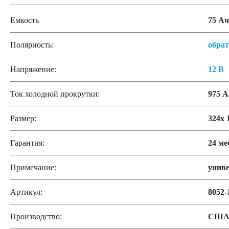
Емкость
75 Ач
Полярность:
обра
Напряжение:
12 В
Ток холодной прокрутки:
975 А
Размер:
324x 
Гарантия:
24 ме
Примечание:
унив
Артикул:
8052-
Производство:
СШ