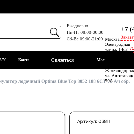
Ежедневно
+7 (
Пн-Пт 08:00-00:00
Заказа
Сб-Вс 09:00-21:00
Москва,
Прием
Электродная
улица, 14с2
Шоссе
Связаться
Б/У
Контакты
Москва
Энтузиастов
Балашиха, мкр
Железнодорож
ул. Автозавод
АКБ
50А
улятор лодочный Optima Blue Top 8052-188 6СТ-75 Ач обр.
Артикул: 03811