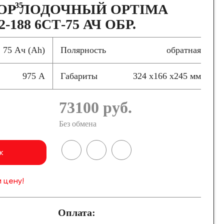
35
ОР ЛОДОЧНЫЙ OPTIMA
-188 6СТ-75 АЧ ОБР.
75 Ач (Ah)
Полярность
обратная
975 А
Габариты
324 x166 x245 мм
73100
руб.
Без обмена
к
 цену!
Оплата: