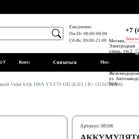
Ежедневно
+7 (
Пн-Пт 08:00-00:00
Заказа
Сб-Вс 09:00-21:00
Москва,
Прием
Электродная
улица, 14с2
Шоссе
Связаться
Б/У
Контакты
Москва
Энтузиастов
Балашиха, мкр
Железнодорож
ул. Автозавод
АКБ
50А
ый Volat 6Ah 100А YTZ7S ОП (iGEL) R+ (113x70x106)
Артикул: 08106
АККУМУЛЯТ