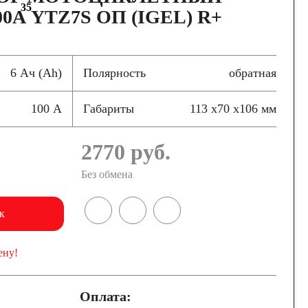
35
0А YTZ7S ОП (IGEL) R+
6 Ач (Ah)
Полярность
обратная
100 А
Габариты
113 x70 x106 мм
2770
руб.
Без обмена
к
ену!
Оплата: