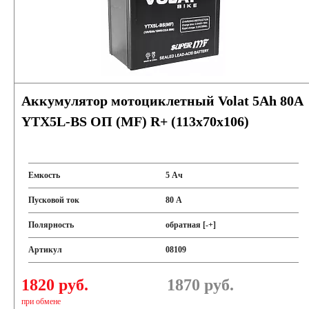
Аккумулятор мотоциклетный Volat 5Ah 80А
YTX5L-BS ОП (MF) R+ (113x70x106)
Емкость
5 Ач
Пусковой ток
80 А
Полярность
обратная [-+]
Артикул
08109
1820 руб.
1870
руб.
при обмене