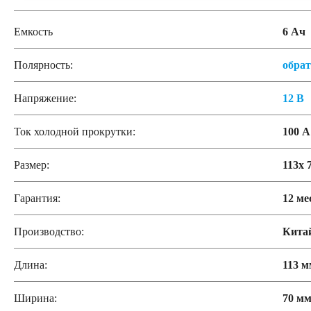
Емкость
6 Ач
Полярность:
обра
Напряжение:
12 В
Ток холодной прокрутки:
100 А
Размер:
113x 
Гарантия:
12 ме
Производство:
Кита
Длина:
113 м
Ширина:
70 м