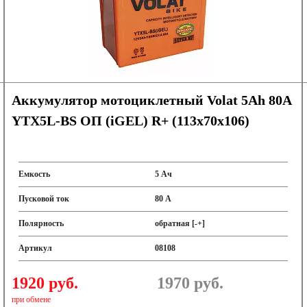
Аккумулятор мотоциклетный Volat 5Ah 80А
YTX5L-BS ОП (iGEL) R+ (113x70x106)
Емкость
5 Ач
Пусковой ток
80 А
Полярность
обратная [-+]
Артикул
08108
1920 руб.
1970
руб.
при обмене