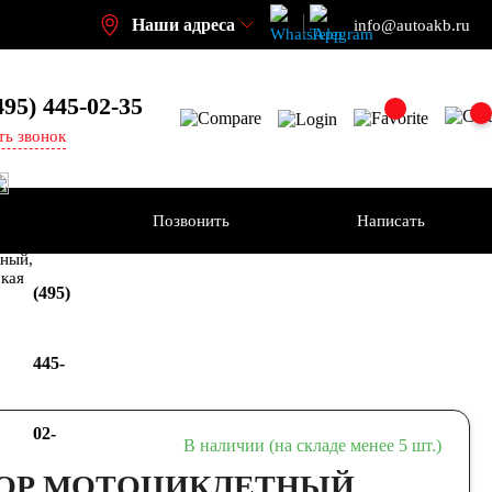
Наши адреса
info@autoakb.ru
495)
445-02-35
ть звонок
Позвонить
Написать
+7
-н
ный,
ская
(495)
445-
02-
В наличии (на складе менее 5 шт.)
ОР МОТОЦИКЛЕТНЫЙ