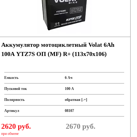
Аккумулятор мотоциклетный Volat 6Ah
100А YTZ7S ОП (MF) R+ (113x70x106)
Емкость
6 Ач
Пусковой ток
100 А
Полярность
обратная [-+]
Артикул
08107
2620 руб.
2670
руб.
при обмене