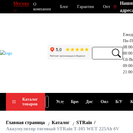
Наши
Москва
О
Блог
Гарантии
Опт
компании
адрес
Ежед
Пн-П
08:00
00:00
Сб-В
09:00
21:00
Прием
Подбор
Каталог
Услуги
Бренды
Доставка
Оплата
Б/У
К
товаров
АКБ
АКБ
Главная страница
Каталог
STRain
Аккумулятор тяговый STRain T-105 WET 225Ah 6V