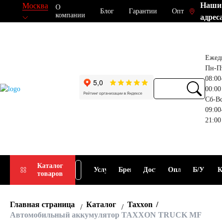
Наши
Москва
О
Блог
Гарантии
Опт
компании
адрес
Ежед
Пн-П
08:00
00:00
Сб-В
09:00
21:00
Прием
Подбор
Каталог
Услуги
Бренды
Доставка
Оплата
Б/У
К
товаров
АКБ
АКБ
Главная страница
Каталог
Taxxon
Автомобильный аккумулятор TAXXON TRUCK MF