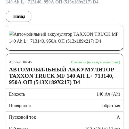
140 Ah L+ 713140, 950А ОП (513x189x217) D4
Назад
Артикул: 04045
В наличии (на складе менее 5 шт.)
АВТОМОБИЛЬНЫЙ АККУМУЛЯТОР
TAXXON TRUCK MF 140 AH L+ 713140,
950А ОП (513X189X217) D4
Емкость
140 Ач (Ah)
Полярность
обратная
Пусковой ток
А
Габариты
513 x189 x217 мм