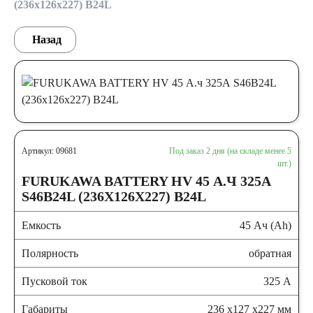
(236x126x227) B24L
Назад
Артикул: 09681
Под заказ 2 дня (на складе менее 5
шт.)
FURUKAWA BATTERY HV 45 А.Ч 325А
S46B24L (236X126X227) B24L
Емкость
45 Ач (Ah)
Полярность
обратная
Пусковой ток
325 А
Габариты
236 x127 x227 мм