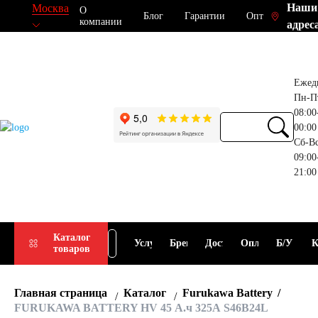
Наши
Москва
О
Блог
Гарантии
Опт
компании
адрес
Ежед
Пн-П
08:00
00:00
Сб-В
09:00
21:00
Прием
Подбор
Каталог
Услуги
Бренды
Доставка
Оплата
Б/У
К
товаров
АКБ
АКБ
Главная страница
Каталог
Furukawa Battery
FURUKAWA BATTERY HV 45 А.ч 325А S46B24L