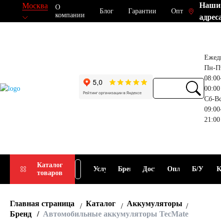
Наши
Москва
О
Блог
Гарантии
Опт
компании
адрес
Ежед
Пн-П
08:00
00:00
Сб-В
09:00
21:00
Прием
Подбор
Каталог
Услуги
Бренды
Доставка
Оплата
Б/У
К
товаров
АКБ
АКБ
Главная страница
Каталог
Аккумуляторы
Бренд
Автомобильные аккумуляторы TecMate