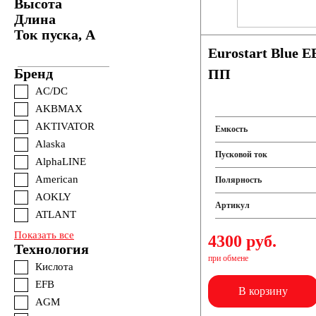
Высота
Длина
Ток пуска, А
Eurostart Blue EB601 60Ah 460A
Бренд
ПП
AC/DC
AKBMAX
AKTIVATOR
Емкость
Alaska
Пусковой ток
AlphaLINE
American
Полярность
AOKLY
Артикул
ATLANT
Показать все
4300 руб.
Технология
при обмене
Кислота
EFB
В корзину
AGM