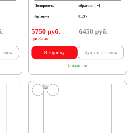
Полярность
обратная [-+]
Артикул
01217
.
5750 руб.
6450
руб.
при обмене
1 клик
В корзину
Купить в 1 клик
В наличии