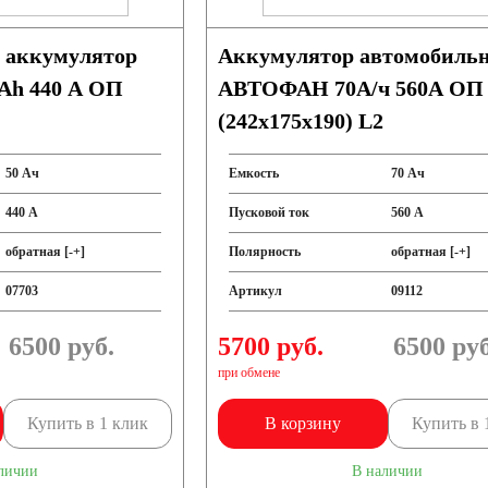
 аккумулятор
Аккумулятор автомобиль
 Ah 440 A ОП
АВТОФАН 70А/ч 560А ОП
(242x175x190) L2
50 Ач
Емкость
70 Ач
440 А
Пусковой ток
560 А
обратная [-+]
Полярность
обратная [-+]
07703
Артикул
09112
6500
руб.
5700 руб.
6500
руб
при обмене
Купить в 1 клик
В корзину
Купить в 
личии
В наличии