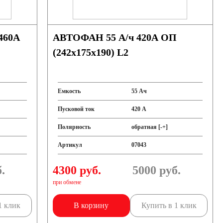
АВТОФАН 55 А/ч 420А ОП
(242x175x190) L2
Емкость
55 Ач
Пусковой ток
420 А
Полярность
обратная [-+]
Артикул
07043
.
4300 руб.
5000
руб.
при обмене
1 клик
В корзину
Купить в 1 клик