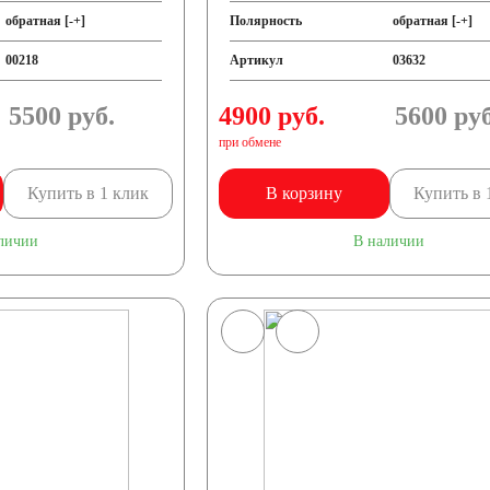
обратная [-+]
Полярность
обратная [-+]
00218
Артикул
03632
5500
руб.
4900 руб.
5600
руб
при обмене
Купить в 1 клик
В корзину
Купить в 
личии
В наличии