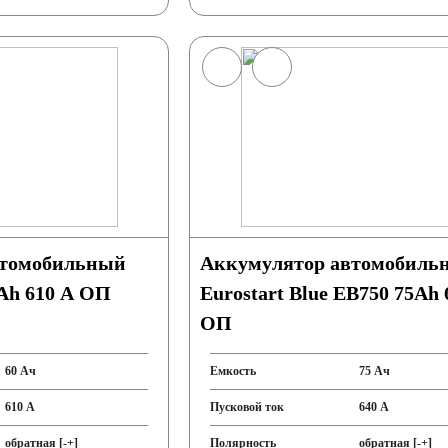
втомобильный
Аккумулятор автомобиль
Ah 610 A ОП
Eurostart Blue EB750 75Ah
ОП
60 Ач
Емкость
75 Ач
610 А
Пусковой ток
640 А
обратная [-+]
Полярность
обратная [-+]