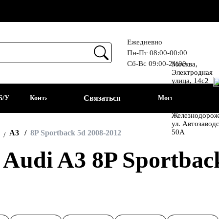
Ежедневно
Пн-Пт 08:00-00:00
Сб-Вс 09:00-21:00
Москва,
Прием
Электродная
улица, 14с2
Шоссе
Связаться
Б/У
Контакты
Москва
Энтузиастов
Балашиха, мкр
Железнодорож
ул. Автозавод
АКБ
50А
A3
8P Sportback 5d 2008-2012
udi A3 8P Sportback