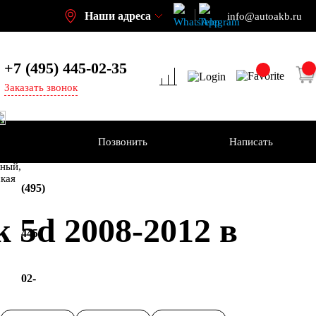
Наши адреса
info@autoakb.ru
+7 (495)
445-02-35
Заказать звонок
Позвонить
Написать
+7
-н
ный,
ская
(495)
 5d 2008-2012 в
445-
02-