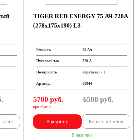
ный
TIGER RED ENERGY 75 АЧ 720A
(278x175x190) L3
Емкость
75 Ач
Пусковой ток
720 А
Полярность
обратная [-+]
Артикул
08944
.
5700 руб.
6500
руб.
при обмене
1 клик
В корзину
Купить в 1 клик
В наличии