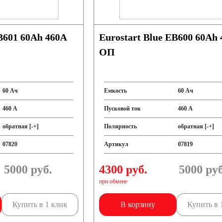
Eurostart Blue EB600 60Ah 460A
ОП
60 Ач
Емкость
60 Ач
460 А
Пусковой ток
460 А
обратная [-+]
Полярность
обратная [-+]
07820
Артикул
07819
5000
руб.
4300 руб.
5000
руб
при обмене
Купить в 1 клик
В корзину
Купить в 