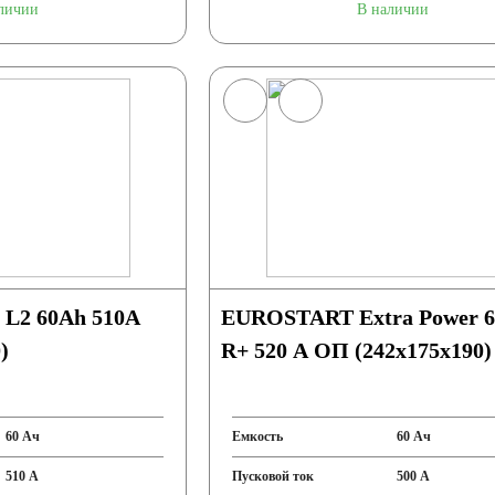
личии
В наличии
y L2 60Ah 510A
EUROSTART Extra Power 6
)
R+ 520 A ОП (242x175x190)
60 Ач
Емкость
60 Ач
510 А
Пусковой ток
500 А