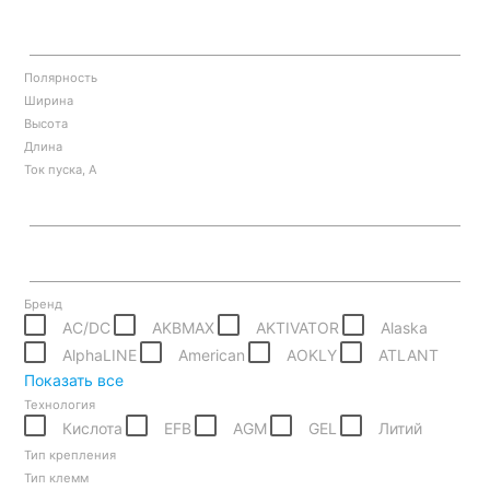
Полярность
Ширина
Высота
Длина
Ток пуска, А
Бренд
AC/DC
AKBMAX
AKTIVATOR
Alaska
AlphaLINE
American
AOKLY
ATLANT
Показать все
Технология
Кислота
EFB
AGM
GEL
Литий
Тип крепления
Тип клемм