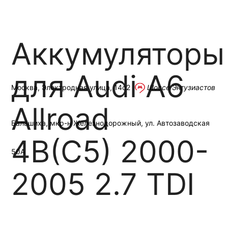
Связаться
Москва
Прием Б/У АКБ
Контакты
Аккумуляторы
для Audi A6
Москва, Электродная улица, 14с2
Шоссе Энтузиастов
Allroad
Балашиха, мкр-н Железнодорожный, ул. Автозаводская
4B(C5) 2000-
50А
2005 2.7 TDI
+7 (495)
445-02-35