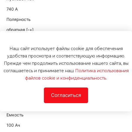
740 А
Полярность
обратная [-+]
Артикул
Наш сайт использует файлы cookie для обеспечения
08829
удобства просмотра и соответствующую информацию.
8950 руб.
Прежде чем продолжить использование нашего сайта, вы
при обмене
соглашаетесь и принимаете наш
Политика использования
9750
руб.
файлов cookie и конфиденциальность.
В корзину
Купить в 1 клик
В наличии
Согласиться
Аккумулятор автомобильный Taxxon Drive Euro 720100
6СТ-100 Ач обр.
Емкость
100 Ач