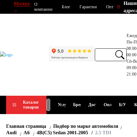
Наши
Москва
О
Блог
Гарантии
Опт
компании
адрес
Ежед
Пн-П
08:00
00:00
Сб-В
09:00
21:00
Прием
Подбор
Каталог
Услуги
Бренды
Доставка
Оплата
Б/У
К
товаров
АКБ
АКБ
Главная страница
Подбор по марке автомобиля
Audi
A6
4B(C5) Sedan 2001-2005
2.5 TDI