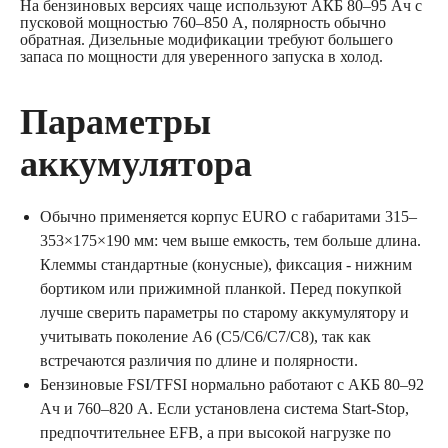
На бензиновых версиях чаще используют АКБ 80–95 Ач с
пусковой мощностью 760–850 A, полярность обычно
обратная. Дизельные модификации требуют большего
запаса по мощности для уверенного запуска в холод.
Параметры
аккумулятора
Обычно применяется корпус EURO с габаритами 315–
353×175×190 мм: чем выше емкость, тем больше длина.
Клеммы стандартные (конусные), фиксация - нижним
бортиком или прижимной планкой. Перед покупкой
лучше сверить параметры по старому аккумулятору и
учитывать поколение A6 (C5/C6/C7/C8), так как
встречаются различия по длине и полярности.
Бензиновые FSI/TFSI нормально работают с АКБ 80–92
Ач и 760–820 A. Если установлена система Start‐Stop,
предпочтительнее EFB, а при высокой нагрузке по