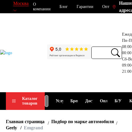
Наши
Москва
О
Блог
Гарантии
Опт
компании
адрес
Ежед
Пн-П
08:00
00:00
Сб-В
09:00
21:00
Прием
Подбор
Каталог
Услуги
Бренды
Доставка
Оплата
Б/У
К
товаров
АКБ
АКБ
Главная страница
Подбор по марке автомобиля
Geely
Emgrand