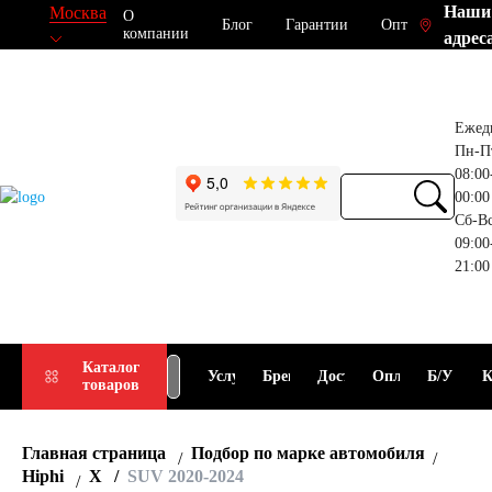
Наши
Москва
О
Блог
Гарантии
Опт
компании
адрес
Ежед
Пн-П
08:00
00:00
Сб-В
09:00
21:00
Прием
Подбор
Каталог
Услуги
Бренды
Доставка
Оплата
Б/У
К
товаров
АКБ
АКБ
Главная страница
Подбор по марке автомобиля
Hiphi
X
SUV 2020-2024