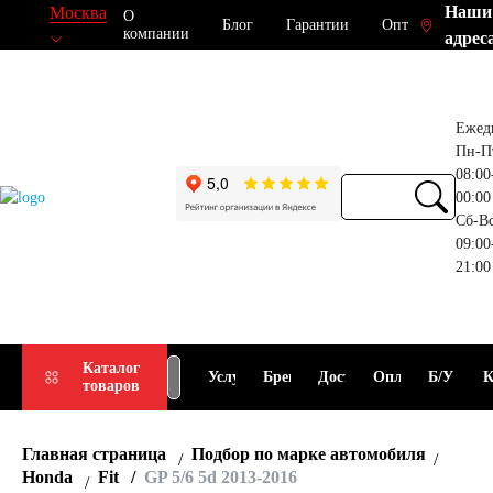
Наши
Москва
О
Блог
Гарантии
Опт
компании
адрес
Ежед
Пн-П
08:00
00:00
Сб-В
09:00
21:00
Прием
Подбор
Каталог
Услуги
Бренды
Доставка
Оплата
Б/У
К
товаров
АКБ
АКБ
Главная страница
Подбор по марке автомобиля
Honda
Fit
GP 5/6 5d 2013-2016