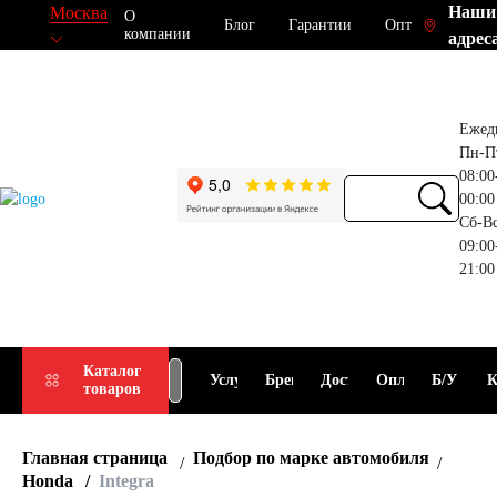
Наши
Москва
О
Блог
Гарантии
Опт
компании
адрес
Ежед
Пн-П
08:00
00:00
Сб-В
09:00
21:00
Прием
Подбор
Каталог
Услуги
Бренды
Доставка
Оплата
Б/У
К
товаров
АКБ
АКБ
Главная страница
Подбор по марке автомобиля
Honda
Integra