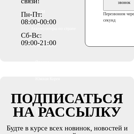
связи!
звонок
AGM
Пн-Пт:
Перезвоним чере
08:00-00:00
секунд
Аккумуляторы по стране
Сб-Вс:
09:00-21:00
изготовлении
Япония
Южная Корея
ПОДПИСАТЬСЯ
Чехия
Турция
НА РАССЫЛКУ
Тайланд
США
Будте в курсе всех новинок, новостей и
Словения