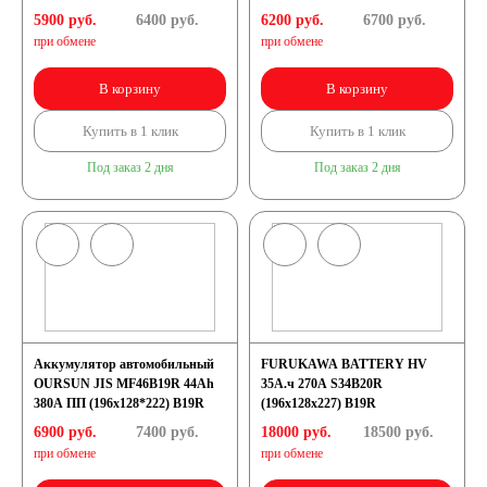
5900 руб.
6400
руб.
6200 руб.
6700
руб.
при обмене
при обмене
190 А/ч
В корзину
В корзину
192 А/ч
Купить в 1 клик
Купить в 1 клик
200 А/ч
Под заказ 2 дня
Под заказ 2 дня
210 А/ч
220 А/ч
225 А/ч
Аккумулятор автомобильный
FURUKAWA BATTERY HV
OURSUN JIS MF46B19R 44Ah
35А.ч 270А S34B20R
380A ПП (196х128*222) B19R
(196x128x227) B19R
230 А/ч
6900 руб.
7400
руб.
18000 руб.
18500
руб.
при обмене
при обмене
235 А/ч