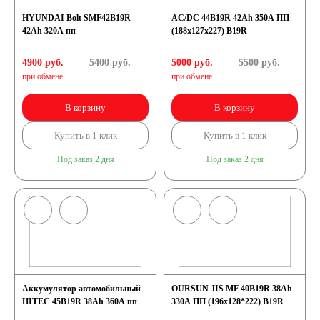
HYUNDAI Bolt SMF42B19R
AC/DC 44B19R 42Ah 350A ПП
125 А/ч
42Ah 320A пп
(188x127x227) B19R
4900 руб.
5400
руб.
5000 руб.
5500
руб.
132 А/ч
при обмене
при обмене
В корзину
В корзину
140 А/ч
Купить в 1 клик
Купить в 1 клик
145 А/ч
Под заказ 2 дня
Под заказ 2 дня
150 А/ч
172 А/ч
180 А/ч
Аккумулятор автомобильный
OURSUN JIS MF 40B19R 38Ah
HITEC 45B19R 38Ah 360A пп
330A ПП (196х128*222) B19R
185 А/ч