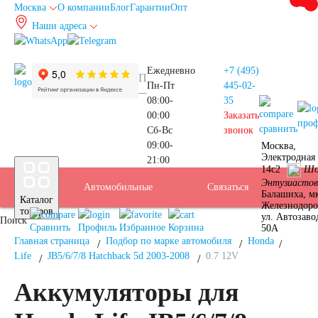
Москва
О компании
Блог
Гарантии
Опт
Наши адреса
info@autoakb.ru
Ежедневно
+7 (495)
Пн-Пт
445-02-
08:00-
35
00:00
Заказать
про
сравнить
Сб-Вс
звонок
09:00-
Москва,
Прием
Электродная 
21:00
Подбор
14с2
Шо
Энтузиастов
Автомобильные
Услуги
Бренды
Доставка
Оплата
Б/У
Контакты
Связаться
Москва
Балашиха, м
Каталог
Железнодор
АКБ
товаров
ул. Автозаво
Поиск
аккумуляторы
АКБ
Сравнить
Профиль
Избранное
Корзина
50А
Главная страница
Подбор по марке автомобиля
Honda
Life
JB5/6/7/8 Hatchback 5d 2003-2008
0.7 12V
Аккумуляторы для
Аккумуляторы для