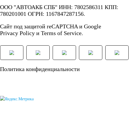
ООО "АВТОАКБ СПБ" ИНН: 7802586311 КПП:
Азии
780201001 ОГРН: 1167847287156.
Сайт под защитой reCAPTCHA и Google
Аккумуляторы для
Privacy Policy
и
Terms of Service.
американских
автомобилей
Политика конфиденциальности
Аккумуляторы для
европейских
автомобилей
Аккумуляторы для