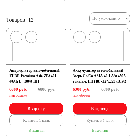
52 А/ч
53 А/ч
Товаров: 12
54 А/ч
55 А/ч
56 А/ч
58 А/ч
59 А/ч
60 А/ч
Аккумулятор автомобильный
Аккумулятор автомобильный
ZUBR Premium Asia ZPA401
Зверь Са/Са ASIA 40.1 А/ч 450А
61 А/ч
62 А/ч
40Ah L+ 300A ПП
тонк.кл. ПП (187x127x220) B19R
6300 руб.
6800
руб.
6300 руб.
6800
руб.
при обмене
при обмене
63 А/ч
64 А/ч
В корзину
В корзину
65 А/ч
66 А/ч
Купить в 1 клик
Купить в 1 клик
В наличии
В наличии
68 А/ч
70 А/ч