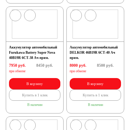
71 А/ч
72 А/ч
74 А/ч
75 А/ч
77 А/ч
78 А/ч
Аккумулятор автомобильный
Аккумулятор автомобильный
Furukawa Battery Super Nova
DELKOR 46B19R 6СТ-40 Ач
40B19R 6СТ-38 Ач прям.
прям.
80 А/ч
82 А/ч
7950 руб.
8450
руб.
8000 руб.
8500
руб.
при обмене
при обмене
84 А/ч
85 А/ч
В корзину
В корзину
90 А/ч
92 А/ч
Купить в 1 клик
Купить в 1 клик
В наличии
В наличии
95 А/ч
96 А/ч
98 А/ч