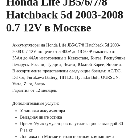
Honda Life JB5/6/7/8
Hatchback 5d 2003-2008
легковых
0.7 12V в Москве
автомобилей
Аккумуляторы на Honda Life JB5/6/7/8 Hatchback 5d 2003-
Емкость (A/H)
2008 0.7 12V по цене от 5 400₽ до 18 500₽ емкостью от
35Ач до 44Ач изготовлены в Казахстане, Китае, Республике
35 А/ч
38 А/ч
Беларусь, России, Турции, Чехии, Южной Корее, Японии.
В ассортименте представлены следующие бренды: AC/DC,
Delkor, Furukawa Battery, HITEC, Hyundai Bolt, OURSUN,
40 А/ч
42 А/ч
Varta, Zubr, Зверь
Гарантия от 12 месяцев.
43 А/ч
44 А/ч
Дополнительные услуги:
Установка аккумулятора
45 А/ч
47 А/ч
Выездная диагностика
Прием б/у аккумуляторов на утилизацию с выгодой 30
₽ за кг
48 А/ч
50 А/ч
Доставка по Москве и транспортным компаниями