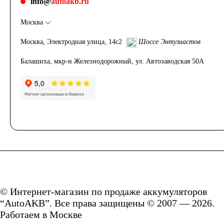
info@
autoakb.ru
Аккумуляторы по
Москва
Москва, Электродная улица, 14с2
Шоссе Энтузиастов
напряжению
Балашиха, мкр-н Железнодорожный, ул. Автозаводская 50А
Аккумуляторы 12
вольт
Аккумуляторы по стране
(Родина бренда)
Аккумуляторы для
© Интернет-магазин по продаже аккумуляторов
“AutoAKB”. Все права защищены © 2007 — 2026.
Работаем в Москве
автомобилей из