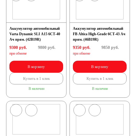
Аккумуляторы для
Аккумулятор автомобильный
Аккумулятор автомобильный
грузовых
Varta Dynamic SLI A15 6СТ-40
FB Altica High-Grade 6СТ-43 Ач
Ач прям. (42B19R)
прям. (46B19R)
автомобилей
9300 руб.
9800
руб.
9350 руб.
9850
руб.
при обмене
при обмене
Емкость (A/H)
В корзину
В корзину
Купить в 1 клик
Купить в 1 клик
100 А/ч
В наличии
В наличии
105 А/ч
106 А/ч
110 А/ч
115 А/ч
120 А/ч