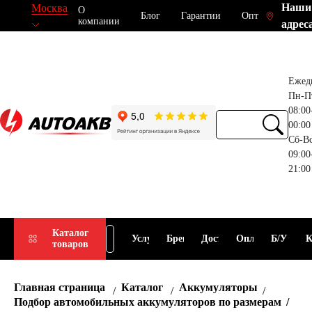
Наши
Москва
О
Блог
Гарантии
Опт
компании
адрес
Ежед
Пн-П
08:00
00:00
Сб-В
09:00
21:00
Прием
Подбор
Каталог
Услуги
Бренды
Доставка
Оплата
Б/У
К
товаров
АКБ
АКБ
Главная страница
Каталог
Аккумуляторы
Подбор автомобильных аккумуляторов по размерам