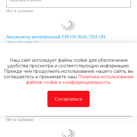
Нет в наличии
Аккумулятор автомобильный EDCON 90Ah 720A ОП
(393x175x190) L5
Подобрать аналог
Наш сайт использует файлы cookie для обеспечения
удобства просмотра и соответствующую информацию.
Нет в наличии
Прежде чем продолжить использование нашего сайта, вы
соглашаетесь и принимаете наш
Политика использования
файлов cookie и конфиденциальность.
Аккумулятор автомобильный WEZER 90 Ah 720 A ОП
(353х175х190) L5
Согласиться
Подобрать аналог
Нет в наличии