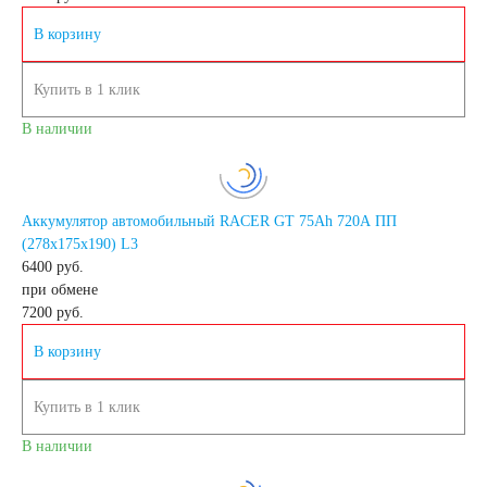
В корзину
190 А/ч
Купить в 1 клик
192 А/ч
В наличии
200 А/ч
Аккумулятор автомобильный RACER GT 75Ah 720A ПП
210 А/ч
(278х175х190) L3
6400 руб.
при обмене
220 А/ч
7200
руб.
В корзину
225 А/ч
Купить в 1 клик
230 А/ч
В наличии
235 А/ч