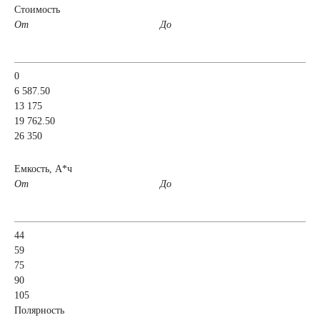
Стоимость
От
До
легковых
автомобилей
0
6 587.50
13 175
Емкость (A/H)
19 762.50
26 350
35 А/ч
38 А/ч
Емкость, А*ч
От
До
40 А/ч
42 А/ч
43 А/ч
44 А/ч
44
59
75
45 А/ч
47 А/ч
90
105
Полярность
48 А/ч
50 А/ч