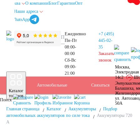
Москва
О компании
Блог
Гарантии
Опт
Наши адреса
info@autoakb.ru
Ежедневно
+7 (495)
Пн-Пт
445-02-
08:00-
35
00:00
Заказать
про
сравнить
Сб-Вс
звонок
09:00-
Москва,
Прием
Электродная 
21:00
Подбор
14с2
Шо
Энтузиастов
Автомобильные
Услуги
Бренды
Доставка
Оплата
Б/У
Контакты
Связаться
Москва
Балашиха, м
Каталог
Железнодор
АКБ
товаров
ул. Автозаво
Поиск
аккумуляторы
АКБ
Сравнить
Профиль
Избранное
Корзина
50А
Главная страница
Каталог
Аккумуляторы
Подбор
автомобильных аккумуляторов по силе тока
Аккумуляторы 720
А
Аккумуляторы для