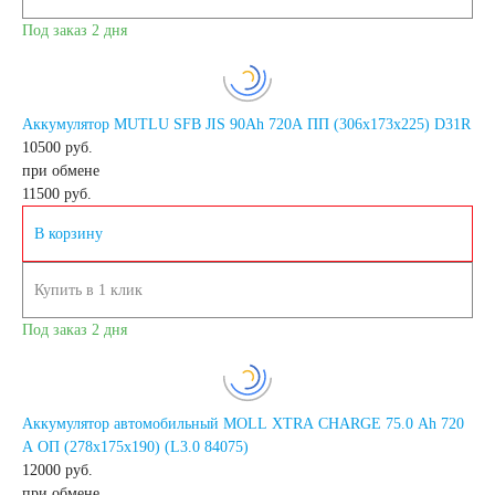
Под заказ 2 дня
4.5 А/ч
5 А/ч
7 А/ч
8 А/ч
Аккумулятор MUTLU SFB JIS 90Ah 720A ПП (306x173x225) D31R
10500 руб.
при обмене
9 А/ч
10 А/ч
11500
руб.
В корзину
14 А/ч
16 А/ч
Купить в 1 клик
17 А/ч
18 А/ч
Под заказ 2 дня
19 А/ч
20 А/ч
Аккумулятор автомобильный MOLL XTRA CHARGE 75.0 Ah 720
24 А/ч
30 А/ч
A ОП (278x175x190) (L3.0 84075)
12000 руб.
Технология
при обмене