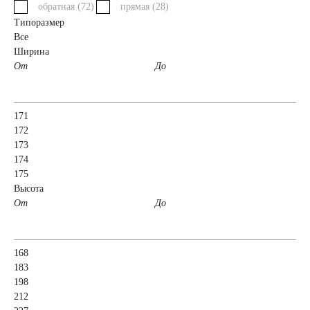
обратная (
72
)
прямая (
28
)
Типоразмер
52 А/ч
53 А/ч
Все
Ширина
От
До
54 А/ч
55 А/ч
56 А/ч
58 А/ч
171
172
173
59 А/ч
60 А/ч
174
175
Высота
61 А/ч
62 А/ч
От
До
63 А/ч
64 А/ч
168
65 А/ч
66 А/ч
183
198
212
68 А/ч
70 А/ч