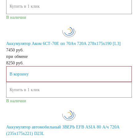
Купить в 1 клик
AGM
В наличии
Аккумуляторы по стране
Аккумулятор Аком 6СТ-70Е оп 70Ач 720А 278х175х190 [L3]
изготовлении
7450 руб.
при обмене
8250
руб.
Япония
В корзину
Южная Корея
Купить в 1 клик
В наличии
Чехия
Турция
Тайланд
США
Аккумулятор автомобильный ЗВЕРЬ EFB ASIA 80 А/ч 720А
(235х175х221) D23L
Словения