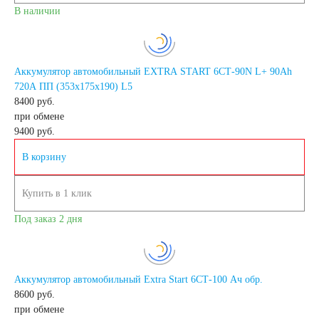
В наличии
Аккумуляторы по
Аккумулятор автомобильный EXTRA START 6СТ-90N L+ 90Аh
напряжению
720A ПП (353x175x190) L5
8400 руб.
Аккумуляторы 12
при обмене
9400
руб.
вольт
В корзину
Купить в 1 клик
Аккумуляторы по стране
Под заказ 2 дня
(Родина бренда)
Аккумуляторы для
Аккумулятор автомобильный Extra Start 6СТ-100 Ач обр.
8600 руб.
при обмене
автомобилей из