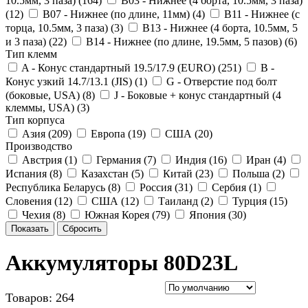
10.5мм, 3 паза) (
164
)
B03 - Нижнее (4 борта, 10.5мм, 3 паза)
(
12
)
B07 - Нижнее (по длине, 11мм) (
4
)
B11 - Нижнее (с
торца, 10.5мм, 3 паза) (
3
)
B13 - Нижнее (4 борта, 10.5мм, 5
и 3 паза) (
22
)
B14 - Нижнее (по длине, 19.5мм, 5 пазов) (
6
)
Тип клемм
A - Конус стандартный 19.5/17.9 (EURO) (
251
)
B -
Конус узкий 14.7/13.1 (JIS) (
1
)
G - Отверстие под болт
(боковые, USA) (
8
)
J - Боковые + конус стандартный (4
клеммы, USA) (
3
)
Тип корпуса
Азия (
209
)
Европа (
19
)
США (
20
)
Производство
Австрия (
1
)
Германия (
7
)
Индия (
16
)
Иран (
4
)
Испания (
8
)
Казахстан (
5
)
Китай (
23
)
Польша (
2
)
Республика Беларусь (
8
)
Россия (
31
)
Сербия (
1
)
Словения (
12
)
США (
12
)
Таиланд (
2
)
Турция (
15
)
Чехия (
8
)
Южная Корея (
79
)
Япония (
30
)
Показать
Сбросить
Аккумуляторы 80D23L
Товаров: 264