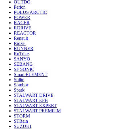
OUTDO
Perion
POLUS ARCTIC
POWER
RACER
RDRIVE
REACTOR
Renault
Ridzel
RUNNER
RuTrike
SANYO
SEBANG
SF SONIC
Smart ELEMENT
Solite
Sombor
Spark
STALWART DRIVE
STALWART EFB
STALWART EXPERT
STALWART PREMIUM
STORM
STRain
SUZUKI