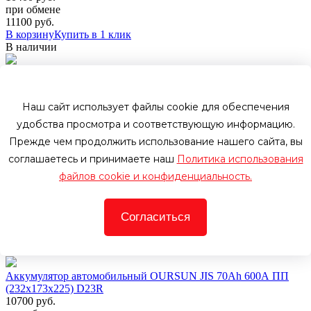
при обмене
11100
руб.
В корзину
Купить в 1 клик
В наличии
Аккумулятор автомобильный Furukawa Battery Super Nova
55D23L 6СТ-60 Ач обр.
10600 руб.
Наш сайт использует файлы cookie для обеспечения
при обмене
11300
руб.
удобства просмотра и соответствующую информацию.
В корзину
Купить в 1 клик
Прежде чем продолжить использование нашего сайта, вы
В наличии
соглашаетесь и принимаете наш
Политика использования
Аккумулятор автомобильный BUSHIDO SJ 75D23L 65Ah
файлов cookie и конфиденциальность.
590A ОП (232x173x225) 75D23L
10800 руб.
при обмене
Согласиться
11500
руб.
В корзину
Купить в 1 клик
В наличии
Аккумулятор автомобильный OURSUN JIS 70Ah 600A ПП
(232х173х225) D23R
10700 руб.