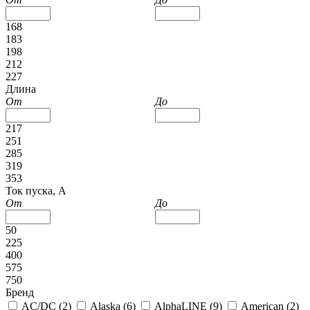
168
183
198
212
227
Длина
От
До
217
251
285
319
353
Ток пуска, А
От
До
50
225
400
575
750
Бренд
AC/DC (
2
)
Alaska (
6
)
AlphaLINE (
9
)
American (
2
)