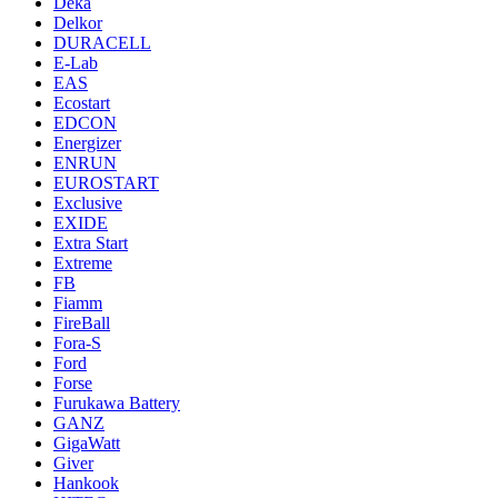
Deka
Delkor
DURACELL
E-Lab
EAS
Ecostart
EDCON
Energizer
ENRUN
EUROSTART
Exclusive
EXIDE
Extra Start
Extreme
FB
Fiamm
FireBall
Fora-S
Ford
Forse
Furukawa Battery
GANZ
GigaWatt
Giver
Hankook