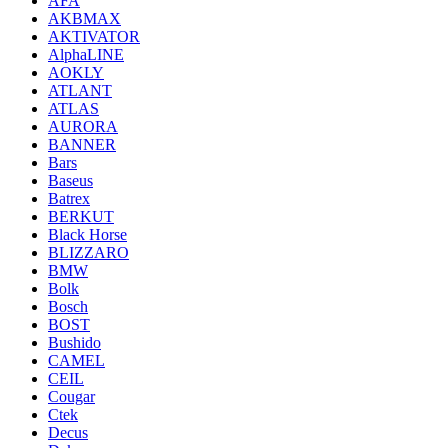
AFA
AKBMAX
AKTIVATOR
AlphaLINE
AOKLY
ATLANT
ATLAS
AURORA
BANNER
Bars
Baseus
Batrex
BERKUT
Black Horse
BLIZZARO
BMW
Bolk
Bosch
BOST
Bushido
CAMEL
CEIL
Cougar
Ctek
Decus