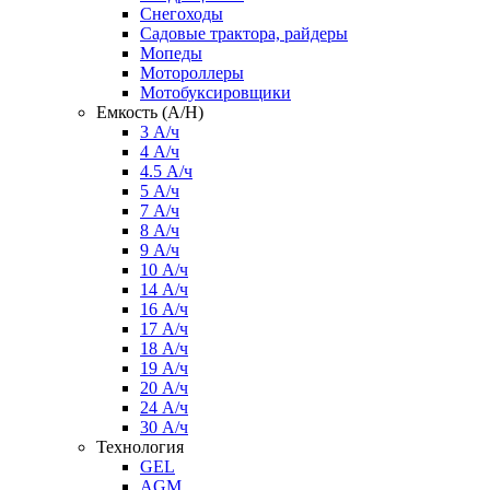
Снегоходы
Садовые трактора, райдеры
Мопеды
Мотороллеры
Мотобуксировщики
Емкость (A/H)
3 А/ч
4 А/ч
4.5 А/ч
5 А/ч
7 А/ч
8 А/ч
9 А/ч
10 А/ч
14 А/ч
16 А/ч
17 А/ч
18 А/ч
19 А/ч
20 А/ч
24 А/ч
30 А/ч
Технология
GEL
AGM