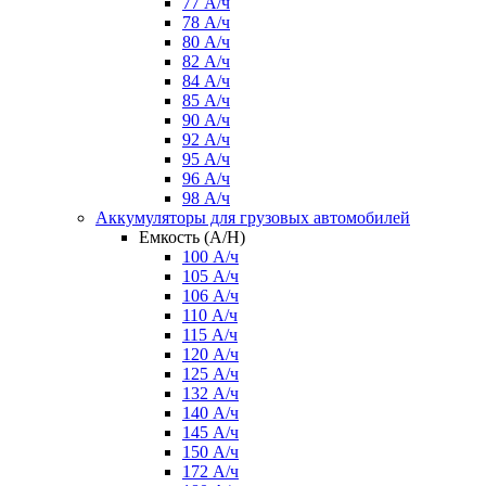
77 А/ч
78 А/ч
80 А/ч
82 А/ч
84 А/ч
85 А/ч
90 А/ч
92 А/ч
95 А/ч
96 А/ч
98 А/ч
Аккумуляторы для грузовых автомобилей
Емкость (A/H)
100 А/ч
105 А/ч
106 А/ч
110 А/ч
115 А/ч
120 А/ч
125 А/ч
132 А/ч
140 А/ч
145 А/ч
150 А/ч
172 А/ч