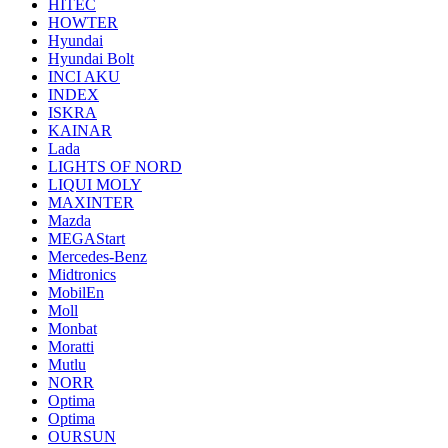
HITEC
HOWTER
Hyundai
Hyundai Bolt
INCI AKU
INDEX
ISKRA
KAINAR
Lada
LIGHTS OF NORD
LIQUI MOLY
MAXINTER
Mazda
MEGAStart
Mercedes-Benz
Midtronics
MobilEn
Moll
Monbat
Moratti
Mutlu
NORR
Optima
Optima
OURSUN