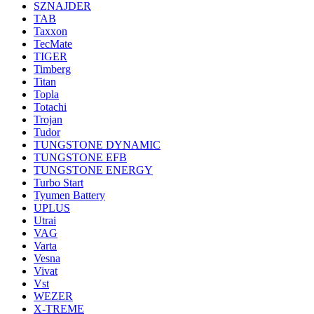
SZNAJDER
TAB
Taxxon
TecMate
TIGER
Timberg
Titan
Topla
Totachi
Trojan
Tudor
TUNGSTONE DYNAMIC
TUNGSTONE EFB
TUNGSTONE ENERGY
Turbo Start
Tyumen Battery
UPLUS
Utrai
VAG
Varta
Vesna
Vivat
Vst
WEZER
X-TREME