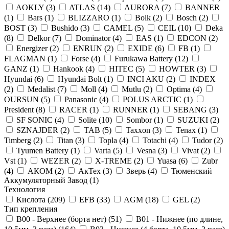
AOKLY (
3
)
ATLAS (
14
)
AURORA (
7
)
BANNER
(
1
)
Bars (
1
)
BLIZZARO (
1
)
Bolk (
2
)
Bosch (
2
)
BOST (
3
)
Bushido (
3
)
CAMEL (
5
)
CEIL (
10
)
Deka
(
8
)
Delkor (
7
)
Dominator (
4
)
EAS (
1
)
EDCON (
2
)
Energizer (
2
)
ENRUN (
2
)
EXIDE (
6
)
FB (
1
)
FLAGMAN (
1
)
Forse (
4
)
Furukawa Battery (
12
)
GANZ (
1
)
Hankook (
4
)
HITEC (
5
)
HOWTER (
3
)
Hyundai (
6
)
Hyundai Bolt (
1
)
INCI AKU (
2
)
INDEX
(
2
)
Medalist (
7
)
Moll (
4
)
Mutlu (
2
)
Optima (
4
)
OURSUN (
5
)
Panasonic (
4
)
POLUS ARCTIC (
1
)
President (
8
)
RACER (
1
)
RUNNER (
1
)
SEBANG (
3
)
SF SONIC (
4
)
Solite (
10
)
Sombor (
1
)
SUZUKI (
2
)
SZNAJDER (
2
)
TAB (
5
)
Taxxon (
3
)
Tenax (
1
)
Timberg (
2
)
Titan (
3
)
Topla (
4
)
Totachi (
4
)
Tudor (
2
)
Tyumen Battery (
1
)
Varta (
5
)
Vesna (
3
)
Vivat (
2
)
Vst (
1
)
WEZER (
2
)
X-TREME (
2
)
Yuasa (
6
)
Zubr
(
4
)
АКОМ (
2
)
АкТех (
3
)
Зверь (
4
)
Тюменский
Аккумуляторный Завод (
1
)
Технология
Кислота (
209
)
EFB (
33
)
AGM (
18
)
GEL (
2
)
Тип крепления
B00 - Верхнее (борта нет) (
51
)
B01 - Нижнее (по длине,