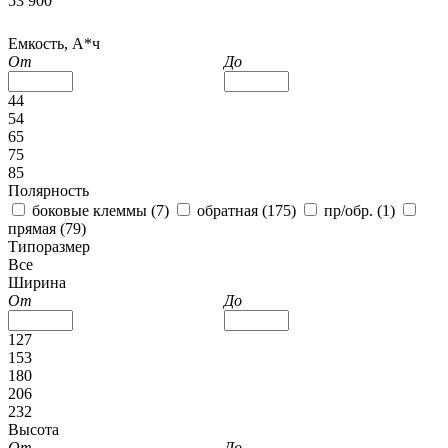
53 900
Емкость, А*ч
От
До
44
54
65
75
85
Полярность
боковые клеммы (
7
)
обратная (
175
)
пр/обр. (
1
)
прямая (
79
)
Типоразмер
Все
Ширина
От
До
127
153
180
206
232
Высота
От
До