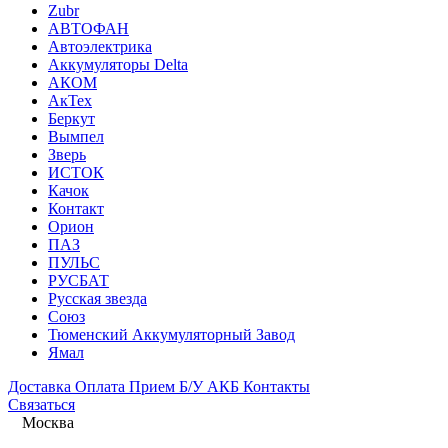
Zubr
АВТОФАН
Автоэлектрика
Аккумуляторы Delta
АКОМ
АкТех
Беркут
Вымпел
Зверь
ИСТОК
Качок
Контакт
Орион
ПАЗ
ПУЛЬС
РУСБАТ
Русская звезда
Союз
Тюменский Аккумуляторный Завод
Ямал
Доставка
Оплата
Прием Б/У АКБ
Контакты
Связаться
Москва