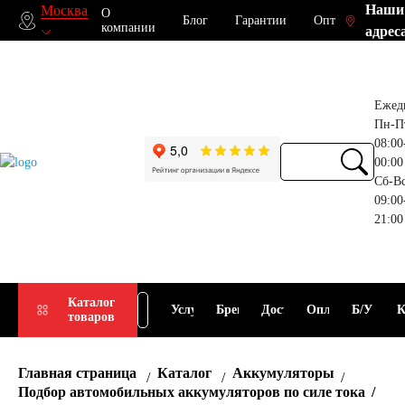
Наши
Москва
О
Блог
Гарантии
Опт
компании
адрес
Ежед
Пн-П
08:00
00:00
Сб-В
09:00
21:00
Прием
Подбор
Каталог
Услуги
Бренды
Доставка
Оплата
Б/У
К
товаров
АКБ
АКБ
Главная страница
Каталог
Аккумуляторы
Подбор автомобильных аккумуляторов по силе тока