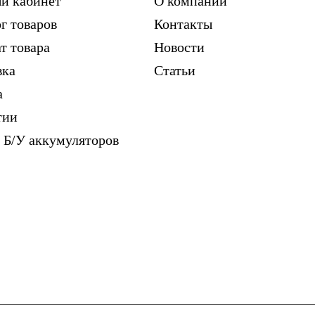
й кабинет
О компании
г товаров
Контакты
т товара
Новости
вка
Статьи
а
тии
 Б/У аккумуляторов
м