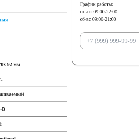
График работы:
пн-пт 09:00-22:00
сб-вс 09:00-21:00
тная
70x 92 мм
с.
уживаемый
-B
й
ntional