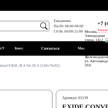
Ежедневно
+7 (
Пн-Пт 08:00-00:00
Заказа
Сб-Вс 09:00-21:00
Москва,
Прием
Электродная
улица, 14с2
Шоссе
Связаться
Б/У
Контакты
Москва
Энтузиастов
Балашиха, мкр
Железнодорож
ул. Автозавод
АКБ
50А
onal EB4L-B 4 Ah 50 A (120x70x92)
Артикул: 03139
EXIDE CONVE