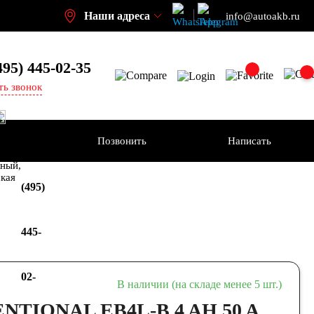
Наши адреса
info@autoakb.ru
495)
445-02-35
ть звонок
Позвонить
Написать
+7
-н
ный,
ская
(495)
445-
02-
В наличии (на складе менее 5 шт.)
NTIONAL EB4L-B 4 AH 50 A