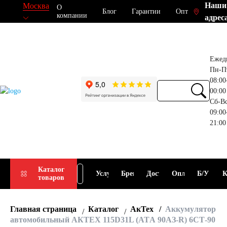
Наши
Москва
О
Блог
Гарантии
Опт
компании
адрес
Ежед
Пн-П
08:00
00:00
Сб-В
09:00
21:00
Прием
Подбор
Каталог
Услуги
Бренды
Доставка
Оплата
Б/У
К
товаров
АКБ
АКБ
Главная страница
Каталог
АкТех
Аккумулятор
автомобильный АКТЕХ 115D31L (ATА 90АЗ-R) 6СТ-90