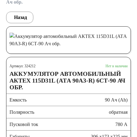
Ач обр.
Назад
Артикул: 324212
Нет в наличии
АККУМУЛЯТОР АВТОМОБИЛЬНЫЙ
АКТЕХ 115D31L (ATА 90АЗ-R) 6СТ-90 АЧ
ОБР.
Емкость
90 Ач (Ah)
Полярность
обратная
Пусковой ток
780 А
Габариты
306 x173 x225 мм