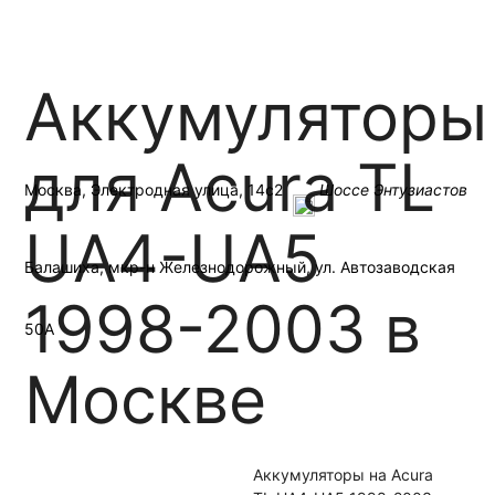
Связаться
Москва
Прием Б/У АКБ
Контакты
Аккумуляторы
для Acura TL
Москва, Электродная улица, 14с2
Шоссе Энтузиастов
UA4-UA5
Балашиха, мкр-н Железнодорожный, ул. Автозаводская
1998-2003 в
50А
Москве
+7 (495)
445-02-35
Аккумуляторы на Acura