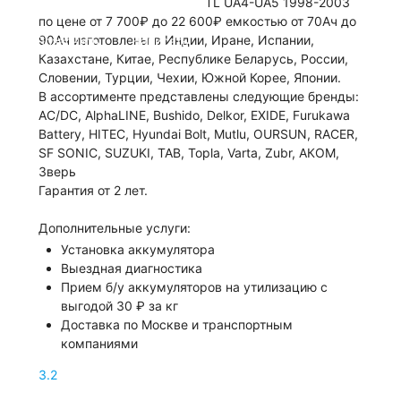
TL UA4-UA5 1998-2003
по цене от 7 700₽ до 22 600₽ емкостью от 70Ач до
90Ач изготовлены в Индии, Иране, Испании,
Позвонить
Написать
Казахстане, Китае, Республике Беларусь, России,
Словении, Турции, Чехии, Южной Корее, Японии.
В ассортименте представлены следующие бренды:
AC/DC, AlphaLINE, Bushido, Delkor, EXIDE, Furukawa
Battery, HITEC, Hyundai Bolt, Mutlu, OURSUN, RACER,
SF SONIC, SUZUKI, TAB, Topla, Varta, Zubr, АКОМ,
Зверь
Гарантия от 2 лет.
Дополнительные услуги:
Установка аккумулятора
Выездная диагностика
Прием б/у аккумуляторов на утилизацию с
выгодой 30 ₽ за кг
Доставка по Москве и транспортным
компаниями
3.2