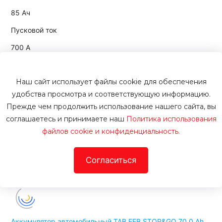
85 Ач
Пусковой ток
700 А
Полярность
Наш сайт использует файлы cookie для обеспечения
обратная [-+]
удобства просмотра и соответствующую информацию.
Артикул
Прежде чем продолжить использование нашего сайта, вы
07899
соглашаетесь и принимаете наш
Политика использования
файлов cookie и конфиденциальность.
12300 руб.
при обмене
13200
руб.
Согласиться
В корзину
Купить в 1 клик
В наличии
Аккумулятор автомобильный TAB EFB STOP&GO 70.0 Ah