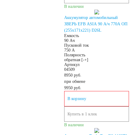
В наличии
Россия
Аккумулятор автомобильный
ЗВЕРЬ EFB ASIA 90 А/ч 770A ОП
Республика
(255х171х221) D26L
Емкость
90 Ач
Пусковой ток
Беларусь
750 А
Полярность
обратная [-+]
Польша
Китай
Артикул
04509
8950 руб.
Казахстан
при обмене
9950
руб.
Испания
Иран
В корзину
Индия
Купить в 1 клик
В наличии
Германия