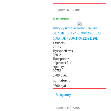
AGM
Купить в 1 клик
В наличии
Аккумуляторы по стране
Аккумулятор автомобильный
SUZUKI 6СТ-75.0 90D26L 75Ah
изготовлении
660A ОП (260х173х225) D26L
Емкость
75 Ач
Пусковой ток
Япония
660 А
Полярность
обратная [-+]
Южная Корея
Артикул
09756
8700 руб.
Чехия
Турция
при обмене
9500
руб.
Тайланд
США
В корзину
Словения
Купить в 1 клик