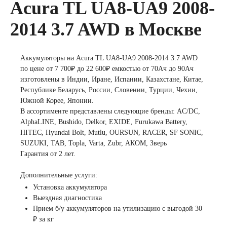
Acura TL UA8-UA9 2008-
легковых
2014 3.7 AWD в Москве
автомобилей
Аккумуляторы на Acura TL UA8-UA9 2008-2014 3.7 AWD
по цене от 7 700₽ до 22 600₽ емкостью от 70Ач до 90Ач
Емкость (A/H)
изготовлены в Индии, Иране, Испании, Казахстане, Китае,
Республике Беларусь, России, Словении, Турции, Чехии,
Южной Корее, Японии.
35 А/ч
38 А/ч
В ассортименте представлены следующие бренды: AC/DC,
AlphaLINE, Bushido, Delkor, EXIDE, Furukawa Battery,
HITEC, Hyundai Bolt, Mutlu, OURSUN, RACER, SF SONIC,
40 А/ч
42 А/ч
SUZUKI, TAB, Topla, Varta, Zubr, АКОМ, Зверь
Гарантия от 2 лет.
43 А/ч
44 А/ч
Дополнительные услуги:
Установка аккумулятора
45 А/ч
47 А/ч
Выездная диагностика
Прием б/у аккумуляторов на утилизацию с выгодой 30
48 А/ч
50 А/ч
₽ за кг