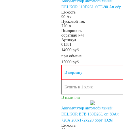
Аккумулятор автомобильный
DELKOR 110D26L 6СТ-90 Ач обр.
GEL
AGM
Емкость
90 Ач
Пусковой ток
720 А
Кислотные
Полярность
обратная [-+]
Артикул
Li-Ion
01381
14000 руб.
при обмене
Аккумуляторы для
15000
руб.
В корзину
лодок, катеров, яхт
Купить в 1 клик
В наличии
Аккумуляторы для
Аккумулятор автомобильный
DELKOR EFB 130D26L оп 80Ач
720А 260х172х220 борт [D26]
катеров, яхт и
Емкость