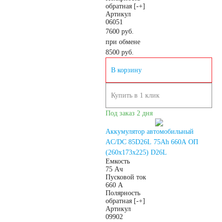
обратная [-+]
Артикул
Аккумуляторы для
06051
7600 руб.
при обмене
ИБП
8500
руб.
В корзину
Промышленные
Купить в 1 клик
аккумуляторы
Под заказ 2 дня
Аккумулятор автомобильный
AC/DC 85D26L 75Ah 660A OП
(260x173x225) D26L
Подъёмники,
Емкость
75 Ач
Пусковой ток
660 А
штабелеры
Полярность
обратная [-+]
Артикул
Аккумуляторы для
09902