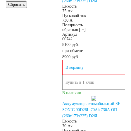
(260x173x225) D26L
Сбросить
Емкость
75 Ач
Аккумуляторы для
Пусковой ток
730 А
Полярность
грузовых
обратная [-+]
Артикул
00742
автомобилей
8100 руб.
при обмене
8900
руб.
Емкость (A/H)
В корзину
100 А/ч
Купить в 1 клик
В наличии
105 А/ч
Аккумулятор автомобильный SF
106 А/ч
110 А/ч
SONIC 90D26L 70Ah 730A ОП
(260x173x225) D26L
Емкость
70 Ач
115 А/ч
120 А/ч
Пусковой ток