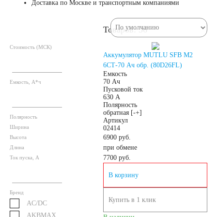
Доставка по Москве и транспортным компаниями
52 А/ч
53 А/ч
Товаров: 36
54 А/ч
55 А/ч
Стоимость (МСК)
Аккумулятор MUTLU SFB M2
6СТ-70 Ач обр. (80D26FL)
56 А/ч
58 А/ч
Емкость
70 Ач
Емкость, А*ч
Пусковой ток
630 А
59 А/ч
60 А/ч
Полярность
обратная [-+]
Полярность
Артикул
Ширина
61 А/ч
62 А/ч
02414
6900 руб.
Высота
при обмене
Длина
63 А/ч
64 А/ч
7700
руб.
Ток пуска, А
В корзину
65 А/ч
66 А/ч
Бренд
Купить в 1 клик
AC/DC
68 А/ч
70 А/ч
AKBMAX