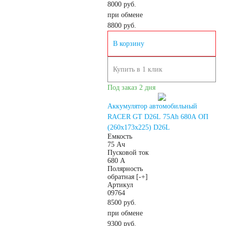
8000 руб.
при обмене
систем связи
8800
руб.
В корзину
Аккумуляторы для
Купить в 1 клик
аварийного
Под заказ 2 дня
освещения
Аккумулятор автомобильный
RACER GT D26L 75Ah 680A ОП
(260х173х225) D26L
Аккумуляторы для
Емкость
75 Ач
Пусковой ток
680 А
охранно-пожарных
Полярность
обратная [-+]
Артикул
систем
09764
8500 руб.
при обмене
Аккумуляторы для
9300
руб.