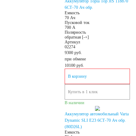
Аккумулятор Topla Top JIS 118870
6СТ-70 Ач обр.
Аккумуляторы по
Емкость
70 Ач
Пусковой ток
700 А
напряжению
Полярность
обратная [-+]
Артикул
Аккумуляторы 12
02274
9300 руб.
при обмене
вольт
10100
руб.
В корзину
Аккумуляторы по стране
Купить в 1 клик
(Родина бренда)
В наличии
Аккумуляторы для
Аккумулятор автомобильный Varta
Dynamic SLI E23 6СТ-70 Ач обр.
(80D26L)
автомобилей из
Емкость