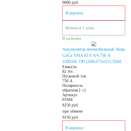
9000
руб.
240 А/ч
В корзину
250 А/ч
Купить в 1 клик
В наличии
Аккумуляторы по
Аккумулятор автомобильный Зверь
Ca/Ca ASIA 82.0 А/ч 750 A
технологии
110D26L ОП (260х175х221) D26L
Емкость
82 Ач
Пусковой ток
Аккумуляторы
750 А
Полярность
обратная [-+]
START-STOP
Артикул
01944
8250 руб.
Аккумуляторы EFB
при обмене
9150
руб.
Аккумуляторы
В корзину