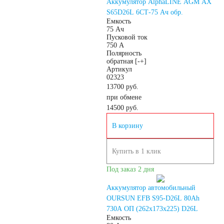
Аккумулятор AlphaLINE AGM AX
S65D26L 6СТ-75 Ач обр.
Емкость
75 Ач
Пусковой ток
750 А
Полярность
обратная [-+]
Артикул
02323
13700 руб.
при обмене
14500
руб.
В корзину
Купить в 1 клик
Под заказ 2 дня
Аккумулятор автомобильный
OURSUN EFB S95-D26L 80Ah
730A ОП (262х173х225) D26L
Емкость