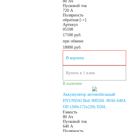
80 Ач
Пусковой ток
720 А
лодок
Полярность
обратная [-+]
Артикул
Аккумуляторы для
05108
17100 руб.
при обмене
лодочных
18000
руб.
В корзину
электромоторов
Купить в 1 клик
Аккумуляторы для
В наличии
гидроциклов
Аккумулятор автомобильный
HYUNDAI Bolt 90D26L 80Ah 640A
ОП (260x172x220) D26L
Тяговые
Емкость
80 Ач
Пусковой ток
640 А
аккумуляторы
Полярность