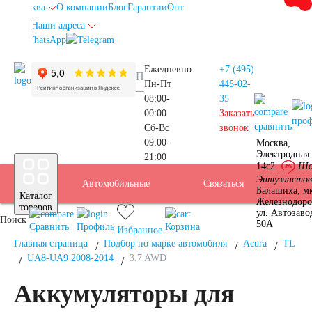
Москва
О компании
Блог
Гарантии
Опт
Наши адреса
info@autoakb.ru
Ежедневно
+7 (495)
Пн-Пт
445-02-
08:00-
35
00:00
Заказать
про
сравнить
Сб-Вс
звонок
09:00-
Москва,
Прием
Электродная 
21:00
Подбор
14с2
Шо
Энтузиастов
Автомобильные
Услуги
Бренды
Доставка
Оплата
Б/У
Контакты
Связаться
Москва
Балашиха, м
Каталог
Железнодор
АКБ
товаров
ул. Автозаво
Поиск
аккумуляторы
АКБ
50А
Сравнить
Профиль
Корзина
Избранное
Главная страница
Подбор по марке автомобиля
Acura
TL
UA8-UA9 2008-2014
3.7 AWD
Аккумуляторы для
Аккумуляторы для