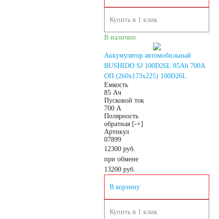
Снегоходы
Купить в 1 клик
В наличии
Садовые трактора,
Аккумулятор автомобильный
BUSHIDO SJ 100D26L 85Ah 700A
райдеры
ОП (260x173x225) 100D26L
Емкость
85 Ач
Пусковой ток
Мопеды
700 А
Полярность
обратная [-+]
Мотороллеры
Артикул
07899
12300 руб.
Мотобуксировщики
при обмене
13200
руб.
Емкость (A/H)
В корзину
3 А/ч
4 А/ч
Купить в 1 клик