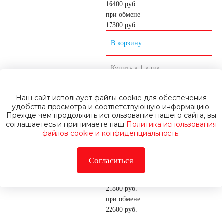
16400 руб.
при обмене
17300
руб.
В корзину
Купить в 1 клик
Под заказ 2 дня
Наш сайт использует файлы cookie для обеспечения
Аккумулятор автомобильный Exide
удобства просмотра и соответствующую информацию.
Прежде чем продолжить использование нашего сайта, вы
Premium EA754 6СТ-75 Ач обр.
соглашаетесь и принимаете наш
Политика использования
Емкость
75 Ач
файлов cookie и конфиденциальность.
Пусковой ток
630 А
Полярность
Согласиться
обратная [-+]
Артикул
02420
21800 руб.
при обмене
22600
руб.