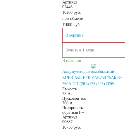
Артикул
02446
японских
10200 руб.
при обмене
11000
руб.
автомобилей
В корзину
Аккумуляторы для
Купить в 1 клик
корейских
В наличии
Аккумулятор автомобильный
автомобилей
ZUBR Asia EFB ZAE750 75Ah R+
760A ОП (261x175x225) D26L
Емкость
Аккумуляторы по цене
75 Ач
Пусковой ток
760 А
Полярность
Недорогие
обратная [-+]
Артикул
00687
аккумуляторы
10750 руб.