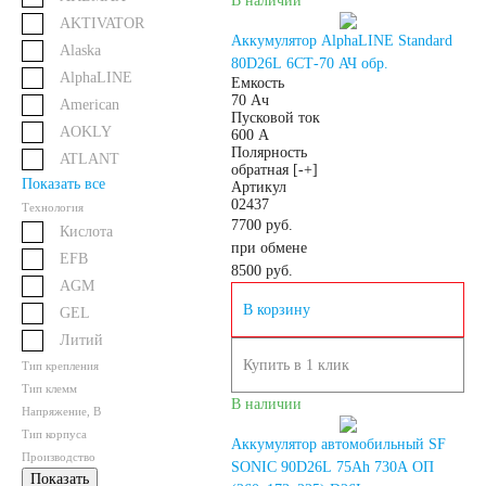
В наличии
AKTIVATOR
Аккумулятор AlphaLINE Standard
71 А/ч
72 А/ч
Alaska
80D26L 6СТ-70 АЧ обр.
AlphaLINE
Емкость
70 Ач
74 А/ч
75 А/ч
American
Пусковой ток
AOKLY
600 А
Полярность
ATLANT
77 А/ч
78 А/ч
обратная [-+]
Показать все
Артикул
02437
Технология
80 А/ч
82 А/ч
7700 руб.
Кислота
при обмене
EFB
8500
руб.
AGM
84 А/ч
85 А/ч
В корзину
GEL
Литий
90 А/ч
92 А/ч
Купить в 1 клик
Тип крепления
Тип клемм
В наличии
95 А/ч
96 А/ч
Напряжение, В
Тип корпуса
Аккумулятор автомобильный SF
Производство
SONIC 90D26L 75Ah 730A ОП
98 А/ч
Показать