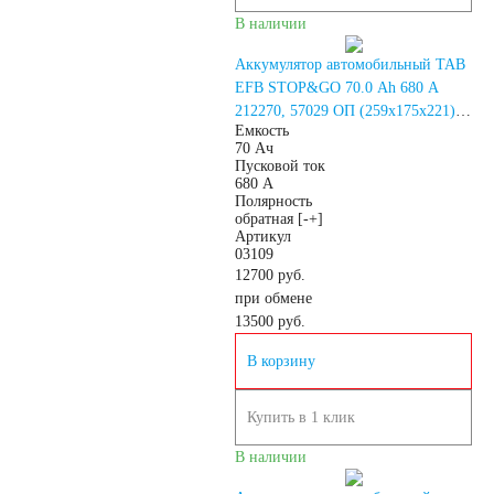
В наличии
4.5 А/ч
5 А/ч
Аккумулятор автомобильный TAB
EFB STOP&GO 70.0 Ah 680 A
7 А/ч
8 А/ч
212270, 57029 ОП (259x175x221)
Емкость
D26L
70 Ач
Пусковой ток
9 А/ч
10 А/ч
680 А
Полярность
обратная [-+]
14 А/ч
16 А/ч
Артикул
03109
12700 руб.
17 А/ч
18 А/ч
при обмене
13500
руб.
19 А/ч
20 А/ч
В корзину
24 А/ч
30 А/ч
Купить в 1 клик
В наличии
Технология