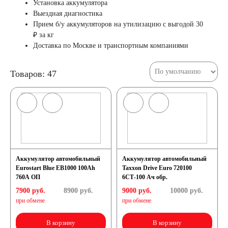
Установка аккумулятора
Выездная диагностика
52 А/ч
53 А/ч
Прием б/у аккумуляторов на утилизацию с выгодой 30
₽ за кг
Доставка по Москве и транспортным компаниями
54 А/ч
55 А/ч
Товаров: 47
56 А/ч
58 А/ч
59 А/ч
60 А/ч
61 А/ч
62 А/ч
Аккумулятор автомобильный
Аккумулятор автомобильный
63 А/ч
64 А/ч
Eurostart Blue EB1000 100Ah
Taxxon Drive Euro 720100
760A ОП
6СТ-100 Ач обр.
7900 руб.
8900
руб.
9000 руб.
10000
руб.
65 А/ч
66 А/ч
при обмене
при обмене
68 А/ч
70 А/ч
В корзину
В корзину