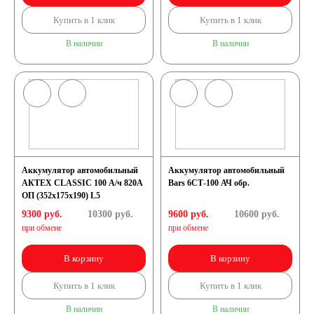
Купить в 1 клик
Купить в 1 клик
71 А/ч
72 А/ч
В наличии
В наличии
74 А/ч
75 А/ч
77 А/ч
78 А/ч
80 А/ч
82 А/ч
Аккумулятор автомобильный
Аккумулятор автомобильный
АКТЕХ CLASSIC 100 А/ч 820А
Bars 6СТ-100 АЧ обр.
84 А/ч
85 А/ч
ОП (352x175x190) L5
9300 руб.
10300
руб.
9600 руб.
10600
руб.
90 А/ч
92 А/ч
при обмене
при обмене
В корзину
В корзину
95 А/ч
96 А/ч
Купить в 1 клик
Купить в 1 клик
98 А/ч
В наличии
В наличии