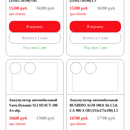
(353x175x190) ОП
(353x175x190) L5
15200 руб.
16200
руб.
15200 руб.
16200
руб.
Аккумуляторы для
при обмене
при обмене
В корзину
В корзину
ИБП
Купить в 1 клик
Купить в 1 клик
Промышленные
Под заказ 2 дня
Под заказ 2 дня
аккумуляторы
Подъёмники,
Аккумулятор автомобильный
Аккумулятор автомобильный
Varta Dynamic SLI H3 6СТ-100
BUSHIDO AGM 100.0 Ah L5.0,
штабелеры
Ач обр.
CA 900 A ОП (353x175х190) L5
16600 руб.
17600
руб.
16700 руб.
17700
руб.
при обмене
при обмене
Аккумуляторы для