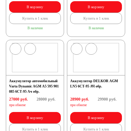
В корзину
В корзину
AGM
Купить в 1 клик
Купить в 1 клик
Аккумуляторы по стране
В наличии
В наличии
изготовлении
Япония
Южная Корея
Аккумулятор автомобильный
Аккумулятор DELKOR AGM
Varta Dynamic AGM A5 595 901
LN5 6СТ-95 АЧ обр.
085 6СТ-95 Ач обр.
Чехия
Турция
27000 руб.
28000
руб.
28900 руб.
29900
руб.
при обмене
при обмене
Тайланд
США
В корзину
В корзину
Словения
Купить в 1 клик
Купить в 1 клик