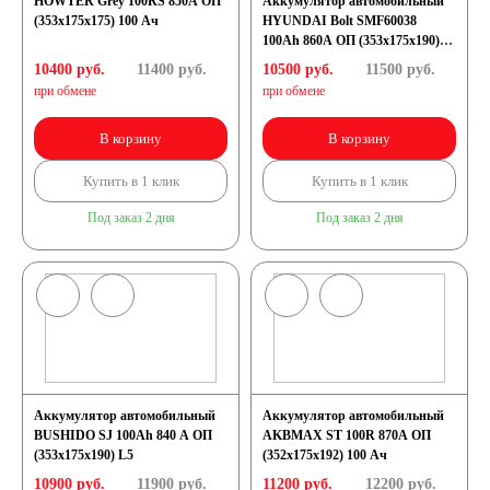
HOWTER Grey 100RS 850A ОП
Аккумулятор автомобильный
(353x175x175) 100 Ач
HYUNDAI Bolt SMF60038
100Ah 860A ОП (353x175x190)
японских
L5
10400 руб.
11400
руб.
10500 руб.
11500
руб.
при обмене
при обмене
автомобилей
В корзину
В корзину
Аккумуляторы для
Купить в 1 клик
Купить в 1 клик
Под заказ 2 дня
Под заказ 2 дня
корейских
автомобилей
Аккумуляторы по цене
Недорогие
Аккумулятор автомобильный
Аккумулятор автомобильный
BUSHIDO SJ 100Ah 840 A ОП
AKBMAX ST 100R 870A ОП
(353x175x190) L5
(352x175x192) 100 Ач
аккумуляторы
10900 руб.
11900
руб.
11200 руб.
12200
руб.