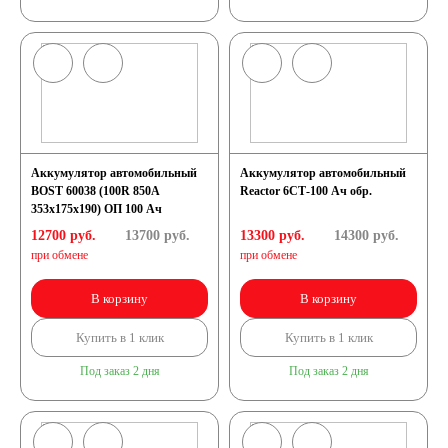
4.5 А/ч
5 А/ч
7 А/ч
8 А/ч
9 А/ч
10 А/ч
Аккумулятор автомобильный
Аккумулятор автомобильный
BOST 60038 (100R 850A
Reactor 6СТ-100 Ач обр.
14 А/ч
16 А/ч
353x175x190) ОП 100 Ач
12700 руб.
13700
руб.
13300 руб.
14300
руб.
при обмене
при обмене
17 А/ч
18 А/ч
В корзину
В корзину
19 А/ч
20 А/ч
Купить в 1 клик
Купить в 1 клик
Под заказ 2 дня
Под заказ 2 дня
24 А/ч
30 А/ч
Технология