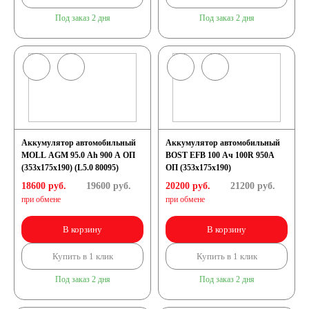
Под заказ 2 дня
Под заказ 2 дня
кассовых аппаратов
Электро и гольф
кары
Аккумулятор автомобильный
Электропогрузчики
Аккумулятор автомобильный
MOLL AGM 95.0 Ah 900 A ОП
BOST EFB 100 Ач 100R 950A
(353x175x190) (L5.0 80095)
ОП (353x175x190)
Бытовые
18600 руб.
19600
руб.
20200 руб.
21200
руб.
при обмене
при обмене
аккумуляторы
В корзину
В корзину
Купить в 1 клик
Купить в 1 клик
Под заказ 2 дня
Под заказ 2 дня
Детские