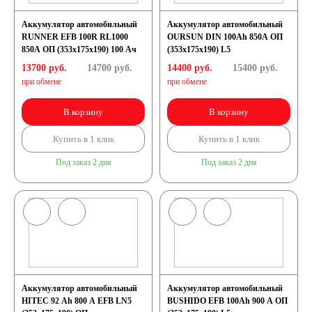
Аккумулятор автомобильный
Аккумулятор автомобильный
лодок
RUNNER EFB 100R RL1000
OURSUN DIN 100Ah 850A ОП
850A ОП (353х175х190) 100 Ач
(353х175х190) L5
Аккумуляторы для
13700 руб.
14700
руб.
14400 руб.
15400
руб.
при обмене
при обмене
лодочных
В корзину
В корзину
Купить в 1 клик
Купить в 1 клик
электромоторов
Под заказ 2 дня
Под заказ 2 дня
Аккумуляторы для
гидроциклов
Тяговые
Аккумулятор автомобильный
Аккумулятор автомобильный
аккумуляторы
HITEC 92 Ah 800 A EFB LN5
BUSHIDO EFB 100Ah 900 A ОП