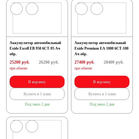
электромобили
Инвалидные
Аккумулятор автомобильный
Аккумулятор автомобильный
коляски
Exide Excell EB 950 6СТ-95 Ач
Exide Premium EA 1000 6СТ-100
обр.
Ач обр.
25200 руб.
26200
руб.
27400 руб.
28400
руб.
Газонокосилки
при обмене
при обмене
В корзину
Пуско-зарядные
В корзину
Купить в 1 клик
Купить в 1 клик
устройства
Под заказ 2 дня
Под заказ 2 дня
Пусковые
устройства