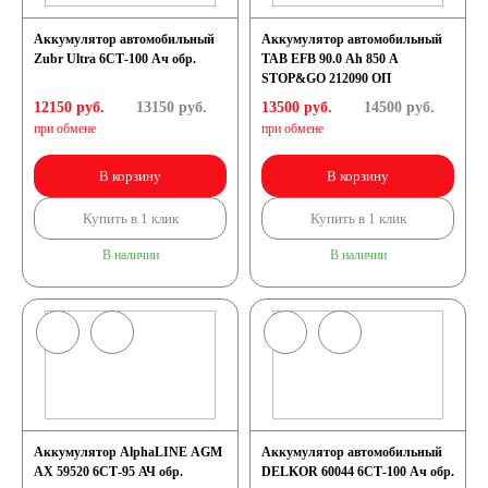
Аккумулятор автомобильный
Аккумулятор автомобильный
190 А/ч
Zubr Ultra 6СТ-100 Ач обр.
TAB EFB 90.0 Ah 850 A
STOP&GO 212090 ОП
192 А/ч
12150 руб.
13150
руб.
13500 руб.
14500
руб.
при обмене
при обмене
200 А/ч
В корзину
В корзину
Купить в 1 клик
Купить в 1 клик
210 А/ч
В наличии
В наличии
220 А/ч
225 А/ч
230 А/ч
Аккумулятор AlphaLINE AGM
Аккумулятор автомобильный
235 А/ч
AX 59520 6СТ-95 АЧ обр.
DELKOR 60044 6СТ-100 Ач обр.