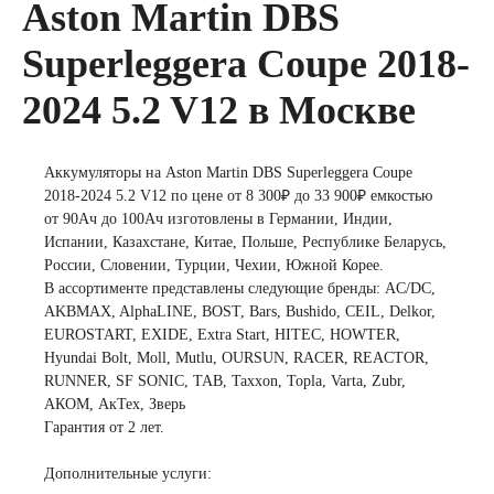
Aston Martin DBS
легковых
Superleggera Coupe 2018-
2024 5.2 V12 в Москве
автомобилей
Емкость (A/H)
Аккумуляторы на Aston Martin DBS Superleggera Coupe
2018-2024 5.2 V12 по цене от 8 300₽ до 33 900₽ емкостью
от 90Ач до 100Ач изготовлены в Германии, Индии,
35 А/ч
38 А/ч
Испании, Казахстане, Китае, Польше, Республике Беларусь,
России, Словении, Турции, Чехии, Южной Корее.
В ассортименте представлены следующие бренды: AC/DC,
40 А/ч
42 А/ч
AKBMAX, AlphaLINE, BOST, Bars, Bushido, CEIL, Delkor,
EUROSTART, EXIDE, Extra Start, HITEC, HOWTER,
43 А/ч
44 А/ч
Hyundai Bolt, Moll, Mutlu, OURSUN, RACER, REACTOR,
RUNNER, SF SONIC, TAB, Taxxon, Topla, Varta, Zubr,
АКОМ, АкТех, Зверь
45 А/ч
47 А/ч
Гарантия от 2 лет.
Дополнительные услуги:
48 А/ч
50 А/ч