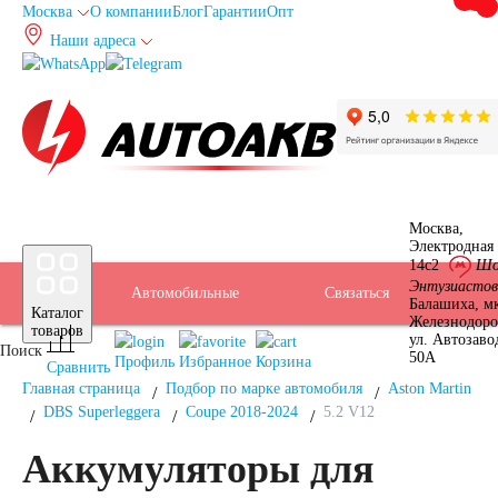
Москва
О компании
Блог
Гарантии
Опт
Наши адреса
info@autoakb.ru
Москва,
Прием
Электродная 
Подбор
14с2
Шо
Энтузиастов
Автомобильные
Услуги
Бренды
Доставка
Оплата
Б/У
Контакты
Связаться
Москва
Балашиха, м
Каталог
Железнодор
АКБ
товаров
ул. Автозаво
Поиск
аккумуляторы
АКБ
50А
Профиль
Избранное
Корзина
Сравнить
Главная страница
Подбор по марке автомобиля
Aston Martin
DBS Superleggera
Coupe 2018-2024
5.2 V12
Аккумуляторы для
Аккумуляторы для