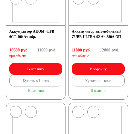
125 А/ч
132 А/ч
Аккумулятор АКОМ +EFB
Аккумулятор автомобильный
6СТ-100 Ач обр.
ZUBR ULTRA 92 Ah 880A ОП
140 А/ч
10600 руб.
11600
руб.
11800 руб.
12800
руб.
при обмене
при обмене
145 А/ч
В корзину
В корзину
150 А/ч
Купить в 1 клик
Купить в 1 клик
В наличии
В наличии
172 А/ч
180 А/ч
185 А/ч