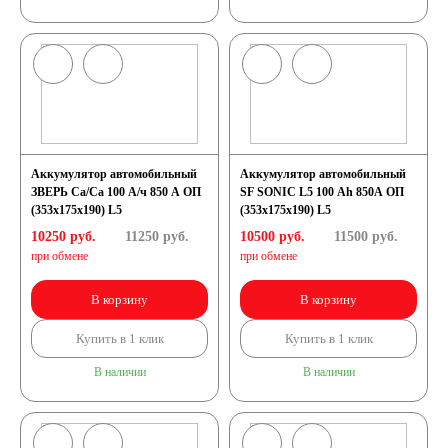
Аккумуляторы для
грузовых
автомобилей
Аккумулятор автомобильный
Аккумулятор автомобильный
ЗВЕРЬ Са/Са 100 А/ч 850 A ОП
SF SONIC L5 100 Ah 850A ОП
Емкость (A/H)
(353x175x190) L5
(353x175x190) L5
10250 руб.
11250
руб.
10500 руб.
11500
руб.
при обмене
при обмене
100 А/ч
В корзину
В корзину
105 А/ч
Купить в 1 клик
Купить в 1 клик
В наличии
В наличии
106 А/ч
110 А/ч
115 А/ч
120 А/ч