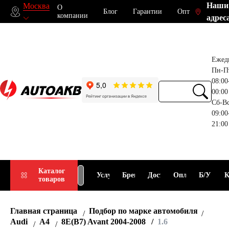
Наши
Москва
О
Блог
Гарантии
Опт
компании
адрес
Ежед
Пн-П
08:00
00:00
Сб-В
09:00
21:00
Прием
Подбор
Каталог
Услуги
Бренды
Доставка
Оплата
Б/У
К
товаров
АКБ
АКБ
Главная страница
Подбор по марке автомобиля
Audi
A4
8E(B7) Avant 2004-2008
1.6