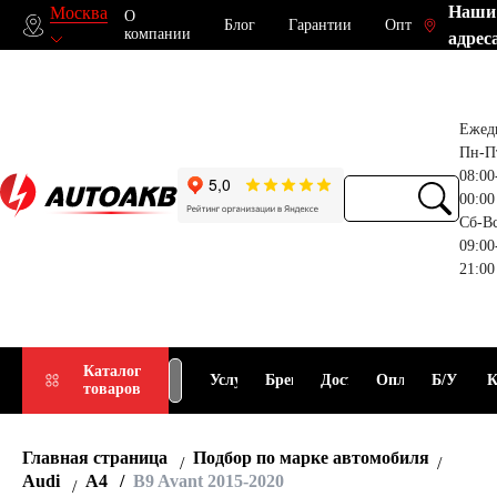
Наши
Москва
О
Блог
Гарантии
Опт
компании
адрес
Ежед
Пн-П
08:00
00:00
Сб-В
09:00
21:00
Прием
Подбор
Каталог
Услуги
Бренды
Доставка
Оплата
Б/У
К
товаров
АКБ
АКБ
Главная страница
Подбор по марке автомобиля
Audi
A4
B9 Avant 2015-2020