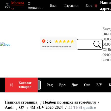
Наши
Москва
О
Блог
Гарантии
Опт
компании
адрес
Ежед
Пн-П
08:00
00:00
Сб-В
09:00
21:00
Прием
Подбор
Каталог
Услуги
Бренды
Доставка
Оплата
Б/У
К
товаров
АКБ
АКБ
Главная страница
Подбор по марке автомобиля
Audi
Q7
4M SUV 2020-2024
55 TFSI quattro