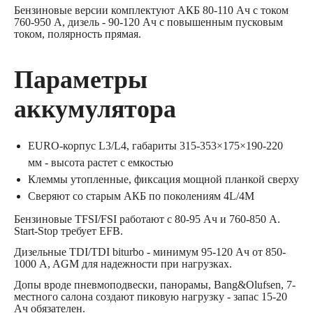
Бензиновые версии комплектуют АКБ 80-110 Ач с током
760-950 A, дизель - 90-120 Ач с повышенным пусковым
током, полярность прямая.
Параметры
аккумулятора
EURO-корпус L3/L4, габариты 315-353×175×190-220
мм - высота растет с емкостью
Клеммы утопленные, фиксация мощной планкой сверху
Сверяют со старым АКБ по поколениям 4L/4M
Бензиновые TFSI/FSI работают с 80-95 Ач и 760-850 A.
Start-Stop требует EFB.
Дизельные TDI/TDI biturbo - минимум 95-120 Ач от 850-
1000 A, AGM для надежности при нагрузках.
Допы вроде пневмоподвески, панорамы, Bang&Olufsen, 7-
местного салона создают пиковую нагрузку - запас 15-20
Ач обязателен.