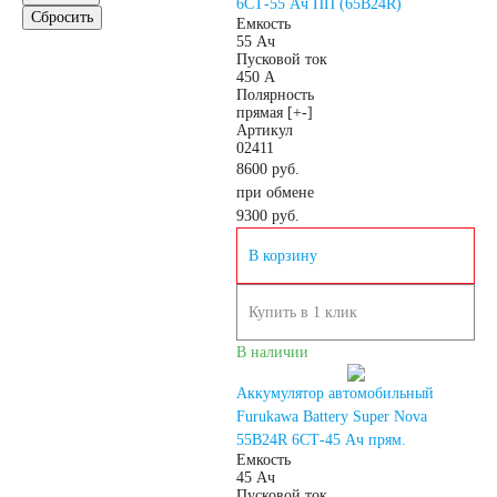
6СТ-55 Ач ПП (65B24R)
Сбросить
Емкость
55 Ач
Аккумуляторы для
Пусковой ток
450 А
Полярность
грузовых
прямая [+-]
Артикул
02411
автомобилей
8600 руб.
при обмене
9300
руб.
Емкость (A/H)
В корзину
100 А/ч
Купить в 1 клик
В наличии
105 А/ч
Аккумулятор автомобильный
106 А/ч
110 А/ч
Furukawa Battery Super Nova
55B24R 6СТ-45 Ач прям.
Емкость
45 Ач
115 А/ч
120 А/ч
Пусковой ток