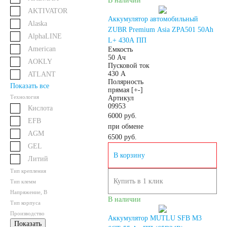
В наличии
AKTIVATOR
Аккумулятор автомобильный
71 А/ч
72 А/ч
Alaska
ZUBR Premium Asia ZPA501 50Ah
AlphaLINE
L+ 430A ПП
74 А/ч
75 А/ч
American
Емкость
50 Ач
AOKLY
Пусковой ток
430 А
ATLANT
77 А/ч
78 А/ч
Полярность
Показать все
прямая [+-]
Технология
Артикул
80 А/ч
82 А/ч
09953
Кислота
6000 руб.
EFB
при обмене
AGM
84 А/ч
85 А/ч
6500
руб.
GEL
В корзину
Литий
90 А/ч
92 А/ч
Тип крепления
Купить в 1 клик
Тип клемм
95 А/ч
96 А/ч
Напряжение, В
В наличии
Тип корпуса
Производство
Аккумулятор MUTLU SFB M3
98 А/ч
Показать