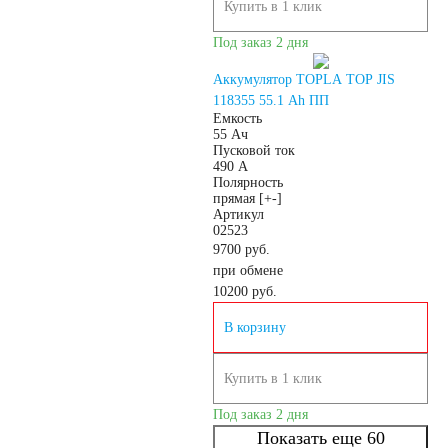
Купить в 1 клик
4.5 А/ч
5 А/ч
Под заказ 2 дня
Аккумулятор TOPLA TOP JIS
7 А/ч
8 А/ч
118355 55.1 Ah ПП
Емкость
55 Ач
Пусковой ток
9 А/ч
10 А/ч
490 А
Полярность
прямая [+-]
14 А/ч
16 А/ч
Артикул
02523
9700 руб.
17 А/ч
18 А/ч
при обмене
10200
руб.
19 А/ч
20 А/ч
В корзину
24 А/ч
30 А/ч
Купить в 1 клик
Под заказ 2 дня
Технология
Показать еще 60