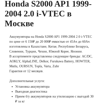
Honda S2000 AP1 1999-
легковых
2004 2.0 i-VTEC в
Москве
автомобилей
Емкость (A/H)
Аккумуляторы на Honda S2000 AP1 1999-2004 2.0 i-VTEC
по цене от 6 150₽ до 20 000₽ емкостью от 45Ач до 60Ач
изготовлены в Казахстане, Китае, Республике Беларусь,
35 А/ч
38 А/ч
Словении, Турции, Чехии, Южной Корее, Японии.
В ассортименте представлены следующие бренды: AC/DC,
AOKLY, AlphaLINE, Delkor, Furukawa Battery, HOWTER,
40 А/ч
42 А/ч
Mutlu, OURSUN, Topla, Varta, Zubr
Гарантия от 12 месяцев.
43 А/ч
44 А/ч
Дополнительные услуги:
Установка аккумулятора
45 А/ч
47 А/ч
Выездная диагностика
Прием б/у аккумуляторов на утилизацию с выгодой 30
48 А/ч
50 А/ч
₽ за кг