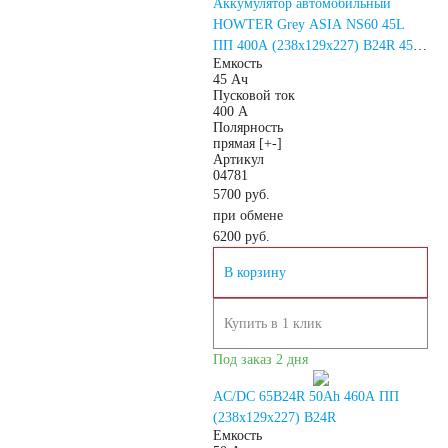
Аккумулятор автомобильный
HOWTER Grey ASIA NS60 45L
Аккумуляторы по
ПП 400A (238х129х227) B24R 45
Емкость
Ач
45 Ач
напряжению
Пусковой ток
400 А
Полярность
прямая [+-]
Аккумуляторы 12
Артикул
04781
5700 руб.
вольт
при обмене
6200
руб.
Аккумуляторы по стране
В корзину
(Родина бренда)
Купить в 1 клик
Под заказ 2 дня
Аккумуляторы для
AC/DC 65B24R 50Ah 460A ПП
(238x129x227) B24R
автомобилей из
Емкость