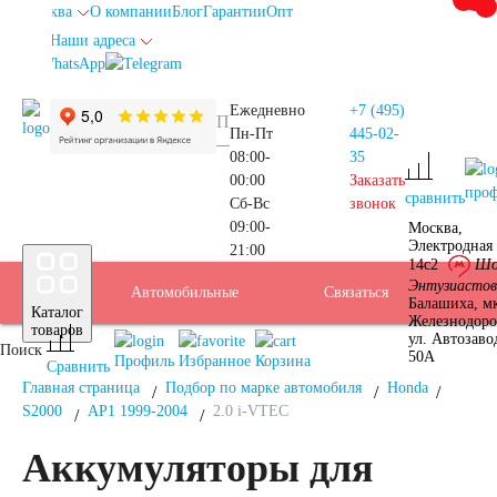
Москва
О компании
Блог
Гарантии
Опт
Наши адреса
info@autoakb.ru
Ежедневно
+7 (495)
Пн-Пт
445-02-
08:00-
35
00:00
Заказать
про
сравнить
Сб-Вс
звонок
09:00-
Москва,
Прием
Электродная 
21:00
Подбор
14с2
Шо
Энтузиастов
Автомобильные
Услуги
Бренды
Доставка
Оплата
Б/У
Контакты
Связаться
Москва
Балашиха, м
Каталог
Железнодор
АКБ
товаров
ул. Автозаво
Поиск
аккумуляторы
АКБ
50А
Профиль
Избранное
Корзина
Сравнить
Главная страница
Подбор по марке автомобиля
Honda
S2000
AP1 1999-2004
2.0 i-VTEC
Аккумуляторы для
Аккумуляторы для