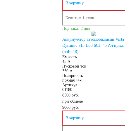
В корзину
Снегоходы
Купить в 1 клик
Садовые трактора,
Под заказ 2 дня
Аккумулятор автомобильный Varta
райдеры
Dynamic SLI B33 6СТ-45 Ач прям.
(55B24R)
Емкость
Мопеды
45 Ач
Пусковой ток
330 А
Полярность
Мотороллеры
прямая [+-]
Артикул
01180
Мотобуксировщики
8500 руб.
при обмене
9000
руб.
Емкость (A/H)
В корзину
3 А/ч
4 А/ч