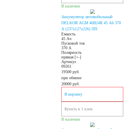
В наличии
Россия
Аккумулятор автомобильный
DELKOR AGM 46B24R 45 Аh 370
Республика
A (237х127х226) ПП
Емкость
45 Ач
Пусковой ток
Беларусь
370 А
Полярность
прямая [+-]
Польша
Китай
Артикул
09261
19500 руб.
Казахстан
при обмене
20000
руб.
Испания
Иран
В корзину
Индия
Купить в 1 клик
В наличии
Германия