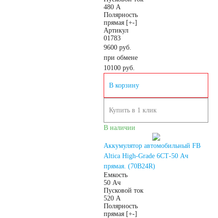
480 А
Полярность
125 А/ч
прямая [+-]
Артикул
01783
132 А/ч
9600 руб.
при обмене
10100
руб.
140 А/ч
В корзину
145 А/ч
Купить в 1 клик
В наличии
150 А/ч
Аккумулятор автомобильный FB
172 А/ч
Altica High-Grade 6СТ-50 Ач
прямая. (70B24R)
Емкость
180 А/ч
50 Ач
Пусковой ток
520 А
Полярность
185 А/ч
прямая [+-]