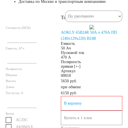
Доставка по Москве и транспортным компаниями
52 А/ч
53 А/ч
Товаров: 16
54 А/ч
55 А/ч
Стоимость (МСК)
AOKLY 65B24R 50А.ч 470А ПП
(240x129x220) B24R
56 А/ч
58 А/ч
Емкость
50 Ач
Емкость, А*ч
Пусковой ток
470 А
59 А/ч
60 А/ч
Полярность
прямая [+-]
Полярность
Артикул
Ширина
61 А/ч
62 А/ч
00818
5650 руб.
Высота
при обмене
Длина
63 А/ч
64 А/ч
6150
руб.
Ток пуска, А
В корзину
65 А/ч
66 А/ч
Бренд
Купить в 1 клик
AC/DC
68 А/ч
70 А/ч
AKBMAX