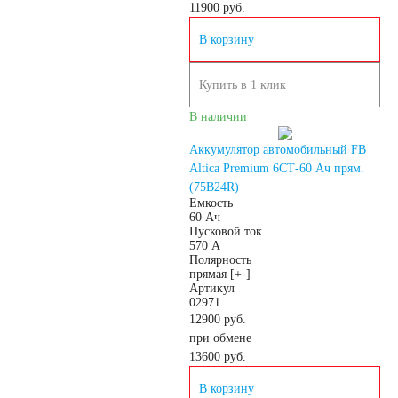
11900
руб.
240 А/ч
В корзину
250 А/ч
Купить в 1 клик
В наличии
Аккумуляторы по
Аккумулятор автомобильный FB
Altica Premium 6СТ-60 Ач прям.
технологии
(75B24R)
Емкость
60 Ач
Пусковой ток
Аккумуляторы
570 А
Полярность
прямая [+-]
START-STOP
Артикул
02971
12900 руб.
Аккумуляторы EFB
при обмене
13600
руб.
Аккумуляторы
В корзину