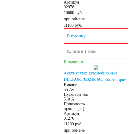
Артикул
02978
190 А/ч
10600 руб.
при обмене
11100
руб.
192 А/ч
В корзину
200 А/ч
Купить в 1 клик
210 А/ч
В наличии
Аккумулятор автомобильный
220 А/ч
DELKOR 70B24R 6СТ-55 Ач прям.
Емкость
55 Ач
Пусковой ток
225 А/ч
510 А
Полярность
прямая [+-]
230 А/ч
Артикул
01276
11200 руб.
235 А/ч
при обмене