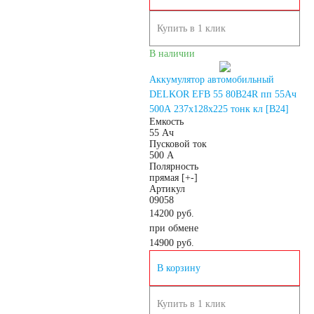
AGM
Купить в 1 клик
В наличии
Аккумуляторы по стране
Аккумулятор автомобильный
DELKOR EFB 55 80B24R пп 55Ач
изготовлении
500А 237х128х225 тонк кл [B24]
Емкость
55 Ач
Пусковой ток
Япония
500 А
Полярность
прямая [+-]
Южная Корея
Артикул
09058
14200 руб.
Чехия
Турция
при обмене
14900
руб.
Тайланд
США
В корзину
Словения
Купить в 1 клик