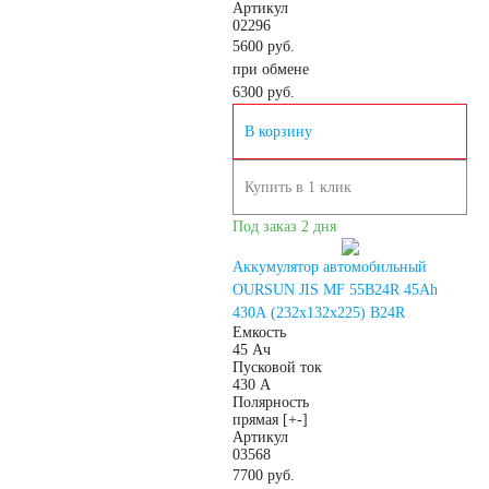
Артикул
02296
японских
5600 руб.
при обмене
6300
руб.
автомобилей
В корзину
Аккумуляторы для
Купить в 1 клик
корейских
Под заказ 2 дня
Аккумулятор автомобильный
автомобилей
OURSUN JIS MF 55B24R 45Ah
430А (232x132x225) B24R
Емкость
Аккумуляторы по цене
45 Ач
Пусковой ток
430 А
Полярность
Недорогие
прямая [+-]
Артикул
03568
аккумуляторы
7700 руб.