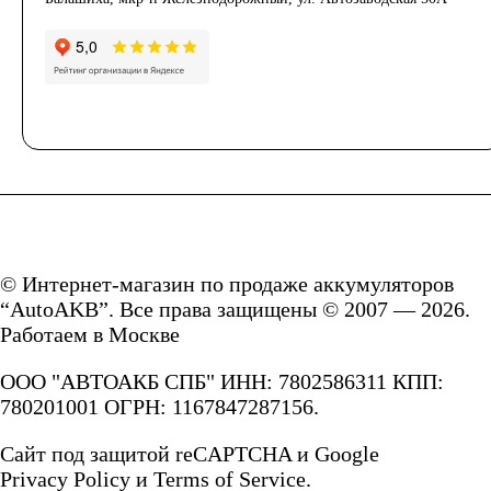
систем связи
Аккумуляторы для
аварийного
освещения
© Интернет-магазин по продаже аккумуляторов
Аккумуляторы для
“AutoAKB”. Все права защищены © 2007 — 2026.
Работаем в Москве
охранно-пожарных
ООО "АВТОАКБ СПБ" ИНН: 7802586311 КПП:
780201001 ОГРН: 1167847287156.
систем
Сайт под защитой reCAPTCHA и Google
Аккумуляторы для
Privacy Policy
и
Terms of Service.