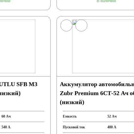
личии
В наличии
UTLU SFB M3
Аккумулятор автомобиль
(низкий)
Zubr Premium 6СТ-52 Ач о
(низкий)
60 Ач
Емкость
52 Ач
540 А
Пусковой ток
480 А