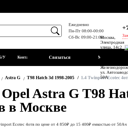
Ежедневно
+
Пн-Пт 08:00-00:00
За
Сб-Вс 09:00-21:00
Москва,
Прием
Электродная
улица, 14с2
Шоссе
Связаться
Б/У
Контакты
Москва
Энтузиастов
Балашиха, мкр
Железнодорож
ул. Автозавод
АКБ
50А
Astra G
T98 Hatch 3d 1998-2005
1.4 Twinport Ecotec 4о
pel Astra G T98 Hatc
тв в Москве
inport Ecotec 4отв по цене от 4 850₽ до 15 400₽ емкостью от 50А