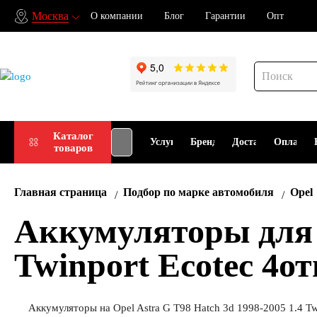
Москва
О компании
Блог
Гарантии
Опт
Подбор
Каталог
Услуги
Бренды
Доставка
Оплата
товаров
АКБ
Главная страница
Подбор по марке автомобиля
Opel
Аккумуляторы для O
Twinport Ecotec 4о
Аккумуляторы на Opel Astra G T98 Hatch 3d 1998-2005 1.4 Tw