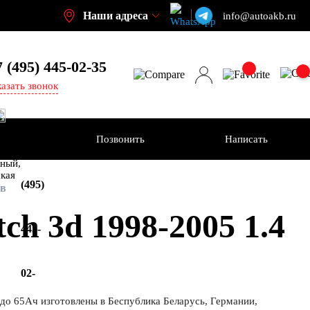
Наши адреса
info@autoakb.ru
7 (495)
445-02-35
казать звонок
Позвонить
Написать
+7
-н
ный,
ская
(495)
тв
h 3d 1998-2005 1.4
445-
02-
ч до 65Ач изготовлены в Беспублика Беларусь, Германии,