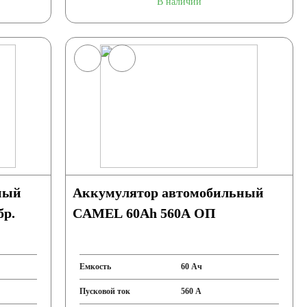
В наличии
ный
Аккумулятор автомобильный
бр.
CAMEL 60Ah 560A ОП
Емкость
60 Ач
Пусковой ток
560 А