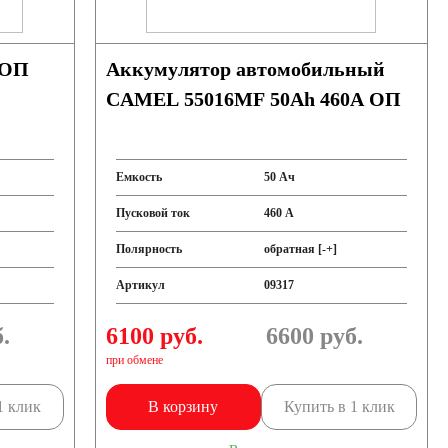
 ОП
Аккумулятор автомобильный
CAMEL 55016MF 50Ah 460A ОП
Емкость
50 Ач
Пусковой ток
460 А
Полярность
обратная [-+]
Артикул
09317
.
6100 руб.
6600
руб.
при обмене
1 клик
В корзину
Купить в 1 клик