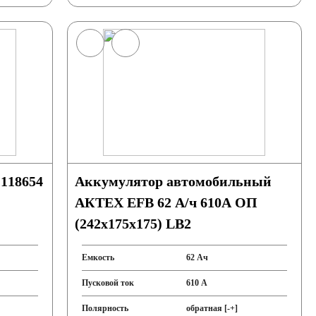
118654
Аккумулятор автомобильный
АКТЕХ EFB 62 А/ч 610А ОП
(242x175x175) LB2
Емкость
62 Ач
Пусковой ток
610 А
Полярность
обратная [-+]