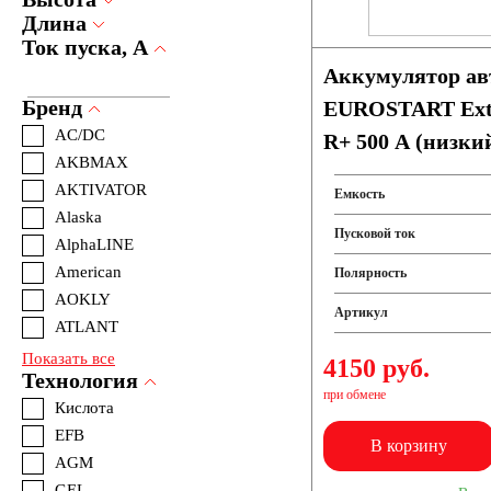
Длина
Ток пуска, А
Аккумулятор а
Бренд
EUROSTART Extr
AC/DC
R+ 500 A (низки
AKBMAX
(242x175x175) L
AKTIVATOR
Емкость
Alaska
Пусковой ток
AlphaLINE
American
Полярность
AOKLY
Артикул
ATLANT
Показать все
4150 руб.
Технология
при обмене
Кислота
EFB
В корзину
AGM
GEL