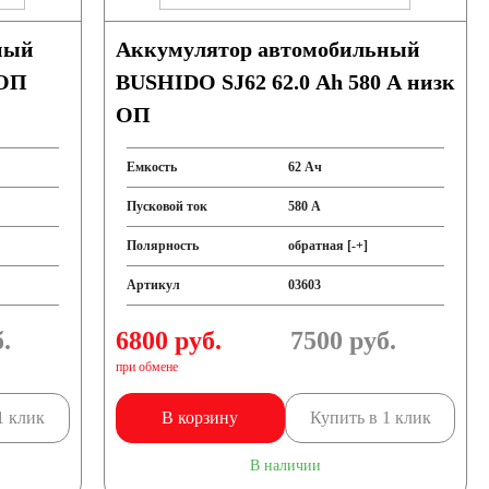
ный
Аккумулятор автомобильный
 ОП
BUSHIDO SJ62 62.0 Ah 580 A низк
ОП
Емкость
62 Ач
Пусковой ток
580 А
Полярность
обратная [-+]
Артикул
03603
.
6800 руб.
7500
руб.
при обмене
1 клик
В корзину
Купить в 1 клик
В наличии