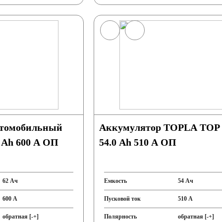
втомобильный
Аккумулятор TOPLA TOP 
Ah 600 A ОП
54.0 Ah 510 A ОП
62 Ач
Емкость
54 Ач
600 А
Пусковой ток
510 А
обратная [-+]
Полярность
обратная [-+]