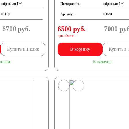
обратная [-+]
Полярность
обратная [-+]
01110
Артикул
03628
6700
руб.
6500 руб.
7000
руб
при обмене
Купить в 1 клик
В корзину
Купить в 
личии
В наличии