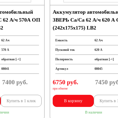
втомобильный
Аккумулятор автомобиль
62 А/ч 570А ОП
ЗВЕРЬ Са/Са 62 А/ч 620 A
B2
(242х175х175) LB2
62 Ач
Емкость
62 Ач
570 А
Пусковой ток
620 А
обратная [-+]
Полярность
обратная [-+]
08041
Артикул
08045
7400
руб.
6750 руб.
7450
руб
при обмене
Купить в 1 клик
В корзину
Купить в 
личии
В наличии