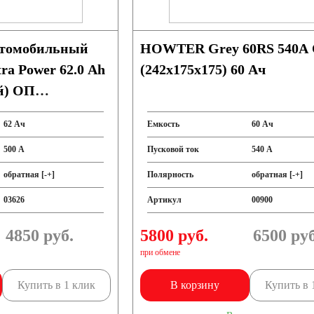
втомобильный
HOWTER Grey 60RS 540A
a Power 62.0 Ah
(242x175x175) 60 Ач
й) ОП
B2
62 Ач
Емкость
60 Ач
500 А
Пусковой ток
540 А
обратная [-+]
Полярность
обратная [-+]
03626
Артикул
00900
4850
руб.
5800 руб.
6500
руб
при обмене
Купить в 1 клик
В корзину
Купить в 