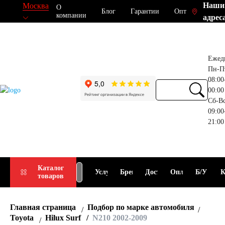
Наши
Москва
О
Блог
Гарантии
Опт
компании
адрес
Ежед
Пн-П
08:00
00:00
Сб-В
09:00
21:00
Прием
Подбор
Каталог
Услуги
Бренды
Доставка
Оплата
Б/У
К
товаров
АКБ
АКБ
Главная страница
Подбор по марке автомобиля
Toyota
Hilux Surf
N210 2002-2009