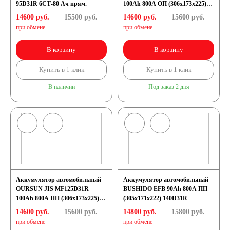
95D31R 6СТ-80 Ач прям.
100Ah 800А ОП (306х173х225)
D31L
14600 руб.
15500
руб.
14600 руб.
15600
руб.
при обмене
при обмене
В корзину
В корзину
Купить в 1 клик
Купить в 1 клик
В наличии
Под заказ 2 дня
Аккумулятор автомобильный
Аккумулятор автомобильный
OURSUN JIS MF125D31R
BUSHIDO EFB 90Ah 800A ПП
100Ah 800А ПП (306х173х225)
(305x171x222) 140D31R
D31R
14600 руб.
15600
руб.
14800 руб.
15800
руб.
при обмене
при обмене