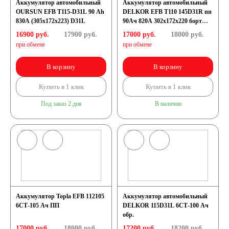
Аккумулятор автомобильный
Аккумулятор автомобильный
OURSUN EFB T115-D31L 90 Ah
DELKOR EFB T110 145D31R пп
830А (305х172х223) D31L
90Ач 820А 302х172х220 борт
[D31]
16900 руб.
17900
руб.
17000 руб.
18000
руб.
при обмене
при обмене
В корзину
В корзину
Купить в 1 клик
Купить в 1 клик
Под заказ 2 дня
В наличии
Аккумулятор Topla EFB 112105
Аккумулятор автомобильный
6СТ-105 Ач ПП
DELKOR 115D31L 6СТ-100 Ач
обр.
17000 руб.
18000
руб.
17200 руб.
18200
руб.