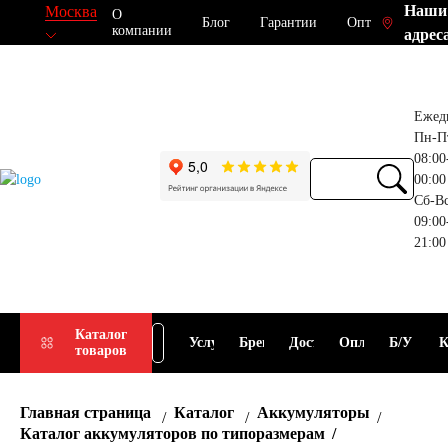
Наши
Москва
О
Блог
Гарантии
Опт
компании
адрес
Ежед
Пн-П
08:00
00:00
Сб-В
09:00
21:00
Прием
Подбор
Каталог
Услуги
Бренды
Доставка
Оплата
Б/У
К
товаров
АКБ
АКБ
Главная страница
Каталог
Аккумуляторы
Каталог аккумуляторов по типоразмерам