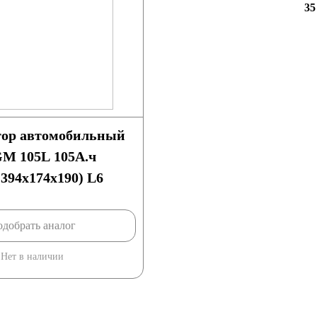
35
ор автомобильный
 105L 105А.ч
394x174x190) L6
добрать аналог
Нет в наличии