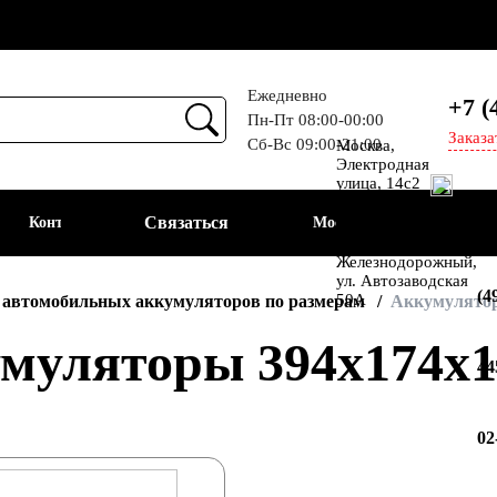
Ежедневно
+7 (
Пн-Пт 08:00-00:00
Заказа
Сб-Вс 09:00-21:00
Москва,
ем
Электродная
улица, 14с2
Шоссе
Связаться
Контакты
Москва
Энтузиастов
+7
Балашиха, мкр-н
Железнодорожный,
ул. Автозаводская
(4
50А
 автомобильных аккумуляторов по размерам
Аккумулятор
муляторы 394x174x1
44
02