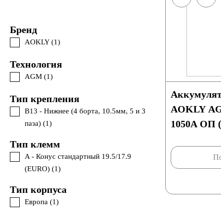
Бренд
AOKLY (
1
)
Технология
AGM (
1
)
Аккумулят
Тип крепления
AOKLY AGM
B13 - Нижнее (4 борта, 10.5мм, 5 и 3
1050А ОП (
паза) (
1
)
Тип клемм
A - Конус стандартный 19.5/17.9
По
(EURO) (
1
)
Тип корпуса
Европа (
1
)