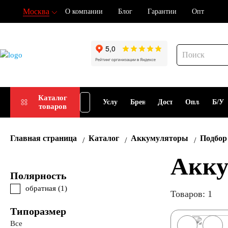
Москва
О компании
Блог
Гарантии
Опт
При
Подбор
Каталог
Услуги
Бренды
Доставка
Оплата
Б/У
товаров
АКБ
АКБ
Главная страница
Каталог
Аккумуляторы
Подбор
Акку
Полярность
обратная (
1
)
Товаров: 1
Типоразмер
Все