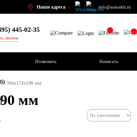
Наши адреса
info@autoakb.ru
495)
445-02-35
ть звонок
Позвонить
Написать
95)
ы 394x174x190 мм
90 мм
5-
-