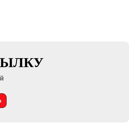
СЫЛКУ
ий
я