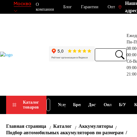
Наш
Москва
О
Блог
Гарантии
Опт
компании
адрес
Ежед
Пн-П
08:00
00:00
Сб-В
09:00
21:00
Прием
Подбор
Каталог
Услуги
Бренды
Доставка
Оплата
Б/У
К
товаров
АКБ
АКБ
Главная страница
Каталог
Аккумуляторы
Подбор автомобильных аккумуляторов по размерам